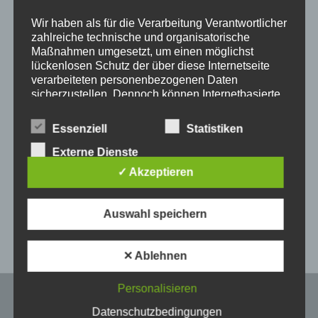
Wir haben als für die Verarbeitung Verantwortlicher
zahlreiche technische und organisatorische
Maßnahmen umgesetzt, um einen möglichst
lückenlosen Schutz der über diese Internetseite
verarbeiteten personenbezogenen Daten
sicherzustellen. Dennoch können Internetbasierte
Datenübertragungen grundsätzlich
Sicherheitslücken aufweisen, sodass ein absoluter
Wie immer alles bestens
Essenziell
Statistiken
Schutz nicht gewährleistet werden kann. Aus
diesem Grund steht es jeder betroffenen Person
Externe Dienste
frei, personenbezogene Daten auch auf
✓ Akzeptieren
alternativen Wegen, beispielsweise telefonisch, an
uns zu übermitteln.
Veröffentlicht in:
5 Sterne
,
Alle
Auswahl speichern
Begriffsbestimmungen
Die Datenschutzerklärung beruht auf den
✕ Ablehnen
Begrifflichkeiten, die durch den Europäischen
Richtlinien- und Verordnungsgeber beim Erlass
Personalisieren
der Datenschutz-Grundverordnung (DS-GVO)
verwendet wurden. Unsere Datenschutzerklärung
Datenschutzbedingungen