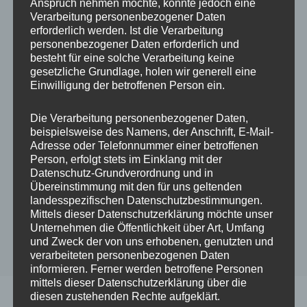
Anspruch nehmen möchte, könnte jedoch eine
5 STERNE
ALLE
Verarbeitung personenbezogener Daten
erforderlich werden. Ist die Verarbeitung
personenbezogener Daten erforderlich und
Julia ★★★★★
besteht für eine solche Verarbeitung keine
gesetzliche Grundlage, holen wir generell eine
Einwilligung der betroffenen Person ein.
Durch
admin
An
14. September
2021
Die Verarbeitung personenbezogener Daten,
beispielsweise des Namens, der Anschrift, E-Mail-
Adresse oder Telefonnummer einer betroffenen
Person, erfolgt stets im Einklang mit der
Datenschutz-Grundverordnung und in
Übereinstimmung mit den für uns geltenden
landesspezifischen Datenschutzbestimmungen.
Mittels dieser Datenschutzerklärung möchte unser
Unternehmen die Öffentlichkeit über Art, Umfang
und Zweck der von uns erhobenen, genutzten und
verarbeiteten personenbezogenen Daten
informieren. Ferner werden betroffene Personen
mittels dieser Datenschutzerklärung über die
diesen zustehenden Rechte aufgeklärt.