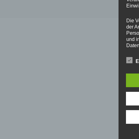
Einwi
Die V
der A
Perso
und i
Daten
unser
uns e
E
infor
Daten
Wir h
und o
lücke
perso
Inter
aufwe
Aus d
perso
telef