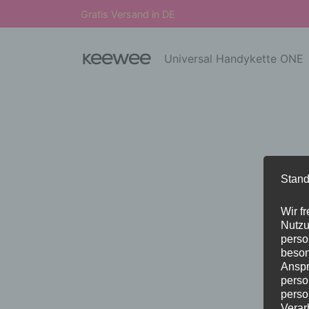
Gratis Versand in DE
Universal Handykette ONE
Stand
Wir f
Nutzu
perso
beson
Anspr
perso
perso
Verar