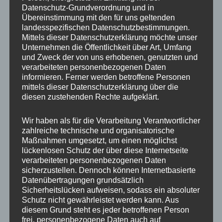
Produkt
Produkt
Datenschutz-Grundverordnung und in
weist
weist
Übereinstimmung mit den für uns geltenden
landesspezifischen Datenschutzbestimmungen.
mehrere
mehrere
Mittels dieser Datenschutzerklärung möchte unser
Varianten
Variante
Unternehmen die Öffentlichkeit über Art, Umfang
auf.
auf.
und Zweck der von uns erhobenen, genutzten und
Die
Die
verarbeiteten personenbezogenen Daten
Handykordel MIDNIGHT
Handykordel BERRY Snap
informieren. Ferner werden betroffene Personen
Optionen
Optione
Snap Original
Original
mittels dieser Datenschutzerklärung über die
können
können
diesen zustehenden Rechte aufgeklärt.
auf
auf
17,95
€
17,95
€
der
der
Wir haben als für die Verarbeitung Verantwortlicher
Produktseite
Produkts
zahlreiche technische und organisatorische
gewählt
gewählt
Maßnahmen umgesetzt, um einen möglichst
lückenlosen Schutz der über diese Internetseite
werden
werden
verarbeiteten personenbezogenen Daten
Neu
sicherzustellen. Dennoch können Internetbasierte
Datenübertragungen grundsätzlich
Dieses
Dieses
Sicherheitslücken aufweisen, sodass ein absoluter
Produkt
Produkt
Schutz nicht gewährleistet werden kann. Aus
weist
weist
diesem Grund steht es jeder betroffenen Person
frei, personenbezogene Daten auch auf