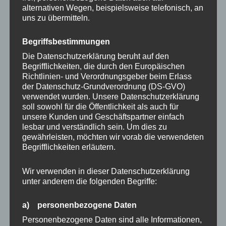
mehrere
mehrere
alternativen Wegen, beispielsweise telefonisch, an
Varianten
Variante
uns zu übermitteln.
auf.
auf.
Die
Die
Handykordel TANGO
Handykordel CANDY
Begriffsbestimmungen
Optionen
Optione
Snap Original
Snap Original
Die Datenschutzerklärung beruht auf den
können
können
Begrifflichkeiten, die durch den Europäischen
auf
auf
Richtlinien- und Verordnungsgeber beim Erlass
17,95
€
17,95
€
der Datenschutz-Grundverordnung (DS-GVO)
der
der
verwendet wurden. Unsere Datenschutzerklärung
Produktseite
Produkts
soll sowohl für die Öffentlichkeit als auch für
gewählt
gewählt
unsere Kunden und Geschäftspartner einfach
werden
werden
lesbar und verständlich sein. Um dies zu
gewährleisten, möchten wir vorab die verwendeten
Begrifflichkeiten erläutern.
Dieses
Dieses
Wir verwenden in dieser Datenschutzerklärung
Produkt
Produkt
unter anderem die folgenden Begriffe:
weist
weist
mehrere
mehrere
a) personenbezogene Daten
Varianten
Variante
Personenbezogene Daten sind alle Informationen,
auf.
auf.