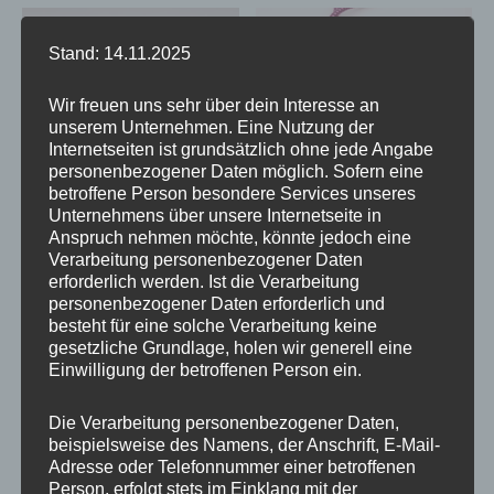
Stand: 14.11.2025
Wir freuen uns sehr über dein Interesse an
unserem Unternehmen. Eine Nutzung der
Internetseiten ist grundsätzlich ohne jede Angabe
personenbezogener Daten möglich. Sofern eine
betroffene Person besondere Services unseres
Unternehmens über unsere Internetseite in
Anspruch nehmen möchte, könnte jedoch eine
Handykette GOLD METAL
Handykordel
Verarbeitung personenbezogener Daten
BLACK Snap
CRANBERRY & BLACK
erforderlich werden. Ist die Verarbeitung
Premium Snap Color
personenbezogener Daten erforderlich und
besteht für eine solche Verarbeitung keine
18,95
€
gesetzliche Grundlage, holen wir generell eine
19,95
€
Einwilligung der betroffenen Person ein.
Die Verarbeitung personenbezogener Daten,
beispielsweise des Namens, der Anschrift, E-Mail-
Adresse oder Telefonnummer einer betroffenen
Dieses
Dieses
Person, erfolgt stets im Einklang mit der