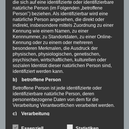
die sich auf eine identifizierte oder identifizierbare
Die
Die
Boho Handyband COCO
Handykordel PEARLY
natürliche Person (im Folgenden „betroffene
Optionen
Optione
Snap
Snap Original
Person") beziehen. Als identifizierbar wird eine
natürliche Person angesehen, die direkt oder
können
können
indirekt, insbesondere mittels Zuordnung zu einer
auf
auf
19,95
€
17,95
€
Kennung wie einem Namen, zu einer
der
der
Kennnummer, zu Standortdaten, zu einer Online-
Produktseite
Produkts
Kennung oder zu einem oder mehreren
besonderen Merkmalen, die Ausdruck der
gewählt
gewählt
physischen, physiologischen, genetischen,
werden
werden
psychischen, wirtschaftlichen, kulturellen oder
sozialen Identität dieser natürlichen Person sind,
identifiziert werden kann.
Dieses
b) betroffene Person
Produkt
Betroffene Person ist jede identifizierte oder
weist
identifizierbare natürliche Person, deren
mehrere
personenbezogene Daten von dem für die
Varianten
Verarbeitung Verantwortlichen verarbeitet werden.
auf.
c) Verarbeitung
Die
Handykordel PETROL
DUO Handyband JUST
Verarbeitung ist jeder mit oder ohne Hilfe
Optionen
Snap Original
PETROL für DUO Case
automatisierter Verfahren ausgeführte Vorgang
Essenziell
Statistiken