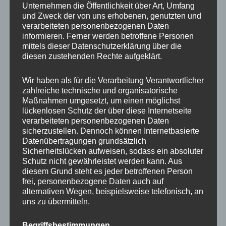
Varianten
Variante
Unternehmen die Öffentlichkeit über Art, Umfang
und Zweck der von uns erhobenen, genutzten und
auf.
auf.
verarbeiteten personenbezogenen Daten
NEW: iPhone 17 Serie
Die
Die
Premium Handyhülle
DUO Case BLACK für 2in1
informieren. Ferner werden betroffene Personen
Optionen
Optione
transparent mit Ösen für
Handykette
mittels dieser Datenschutzerklärung über die
Handykette
können
können
diesen zustehenden Rechte aufgeklärt.
auf
auf
22,00
€
18,95
€
der
der
Wir haben als für die Verarbeitung Verantwortlicher
zahlreiche technische und organisatorische
Produktseite
Produkts
Maßnahmen umgesetzt, um einen möglichst
gewählt
gewählt
lückenlosen Schutz der über diese Internetseite
werden
werden
verarbeiteten personenbezogenen Daten
sicherzustellen. Dennoch können Internetbasierte
Dieses
Dieses
Datenübertragungen grundsätzlich
Produkt
Produkt
Sicherheitslücken aufweisen, sodass ein absoluter
weist
weist
Schutz nicht gewährleistet werden kann. Aus
diesem Grund steht es jeder betroffenen Person
mehrere
mehrere
frei, personenbezogene Daten auch auf
Varianten
Variante
alternativen Wegen, beispielsweise telefonisch, an
auf.
auf.
uns zu übermitteln.
Die
Die
DUO Case BLACK inkl.
DUO Case FUCHSIA für
Optionen
Optione
Connector für 2in1
2in1 Handykette
Begriffsbestimmungen