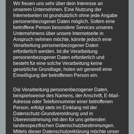
Dieses
Dieses
Wir freuen uns sehr über dein Interesse an
Produkt
Produkt
unserem Unternehmen. Eine Nutzung der
weist
weist
Internetseiten ist grundsätzlich ohne jede Angabe
personenbezogener Daten möglich. Sofern eine
mehrere
mehrere
betroffene Person besondere Services unseres
Varianten
Variante
Unternehmens über unsere Internetseite in
auf.
auf.
Anspruch nehmen möchte, könnte jedoch eine
NEW: iPhone 17 Serie
Die
Die
Verarbeitung personenbezogener Daten
Austauschbare Ösen für
Handyhülle MIO.3 mit
erforderlich werden. Ist die Verarbeitung
Optionen
Optione
MIO.3 Handyhülle –
austauschbaren Ösen für
personenbezogener Daten erforderlich und
Ersatz-Set (ohne Case)
Handykette
können
können
besteht für eine solche Verarbeitung keine
auf
auf
gesetzliche Grundlage, holen wir generell eine
6,90
€
19,90
€
der
der
Einwilligung der betroffenen Person ein.
Produktseite
Produkts
Die Verarbeitung personenbezogener Daten,
gewählt
gewählt
beispielsweise des Namens, der Anschrift, E-Mail-
werden
werden
Adresse oder Telefonnummer einer betroffenen
Dieses
Dieses
Person, erfolgt stets im Einklang mit der
Datenschutz-Grundverordnung und in
Produkt
Produkt
Übereinstimmung mit den für uns geltenden
weist
weist
landesspezifischen Datenschutzbestimmungen.
mehrere
mehrere
Mittels dieser Datenschutzerklärung möchte unser