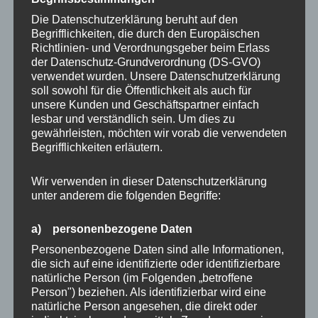
Handykette
können
können
Die Datenschutzerklärung beruht auf den
auf
auf
22,00
€
Begrifflichkeiten, die durch den Europäischen
24,50
€
Richtlinien- und Verordnungsgeber beim Erlass
der
der
der Datenschutz-Grundverordnung (DS-GVO)
Produktseite
Produkts
verwendet wurden. Unsere Datenschutzerklärung
gewählt
gewählt
soll sowohl für die Öffentlichkeit als auch für
werden
werden
unsere Kunden und Geschäftspartner einfach
lesbar und verständlich sein. Um dies zu
Dieses
Dieses
gewährleisten, möchten wir vorab die verwendeten
Produkt
Produkt
Begrifflichkeiten erläutern.
weist
weist
mehrere
mehrere
Wir verwenden in dieser Datenschutzerklärung
Varianten
Variante
unter anderem die folgenden Begriffe:
auf.
auf.
a) personenbezogene Daten
Die
Die
DUO Case FUCHSIA inkl.
DUO Case SAND für 2in1
Optionen
Optione
Connector für 2in1
Handykette
Personenbezogene Daten sind alle Informationen,
Handykette
die sich auf eine identifizierte oder identifizierbare
können
können
natürliche Person (im Folgenden „betroffene
auf
auf
22,00
€
Person") beziehen. Als identifizierbar wird eine
24,50
€
der
der
natürliche Person angesehen, die direkt oder