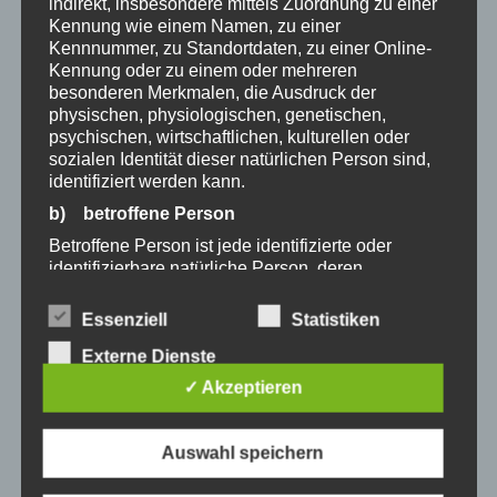
Produktseite
Produkts
indirekt, insbesondere mittels Zuordnung zu einer
Kennung wie einem Namen, zu einer
gewählt
gewählt
Kennnummer, zu Standortdaten, zu einer Online-
werden
werden
Kennung oder zu einem oder mehreren
Dieses
Dieses
besonderen Merkmalen, die Ausdruck der
physischen, physiologischen, genetischen,
Produkt
Produkt
psychischen, wirtschaftlichen, kulturellen oder
weist
weist
sozialen Identität dieser natürlichen Person sind,
mehrere
mehrere
identifiziert werden kann.
Varianten
Variante
b) betroffene Person
auf.
auf.
Betroffene Person ist jede identifizierte oder
Die
Die
DUO Case SAND inkl.
DUO Case GREY für 2in1
identifizierbare natürliche Person, deren
Optionen
Optione
Connector für 2in1
Handykette
personenbezogene Daten von dem für die
Handykette
Verarbeitung Verantwortlichen verarbeitet werden.
können
können
Essenziell
Statistiken
auf
auf
22,00
€
c) Verarbeitung
Externe Dienste
24,50
€
der
der
Verarbeitung ist jeder mit oder ohne Hilfe
✓ Akzeptieren
Produktseite
Produkts
automatisierter Verfahren ausgeführte Vorgang
oder jede solche Vorgangsreihe im
gewählt
gewählt
Zusammenhang mit personenbezogenen Daten
werden
werden
Auswahl speichern
wie das Erheben, das Erfassen, die Organisation,
das Ordnen, die Speicherung, die Anpassung oder
Dieses
Dieses