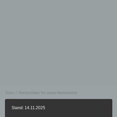
Start
/
Handyhüllen für deine Handykette
Stand: 14.11.2025