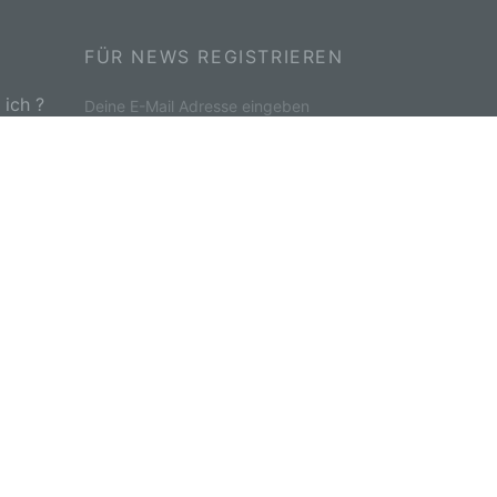
de,
rag
FÜR NEWS REGISTRIEREN
ich ?
Deine E-Mail Adresse eingeben
elegt
lt
Indem Du fortfährst, akzeptierst Du
unsere Datenschutzerklärung.
gelten
ng
en,
en
fugt