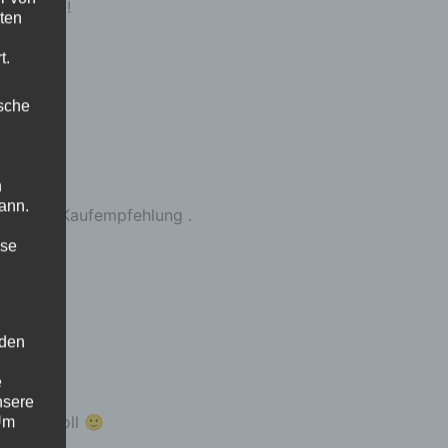
oweit top!
ten
t.
ische
n
ann.
is, klare Kaufempfehlung .
ise
 den
★★★
e
nsere
er sein soll 🙂
 Um