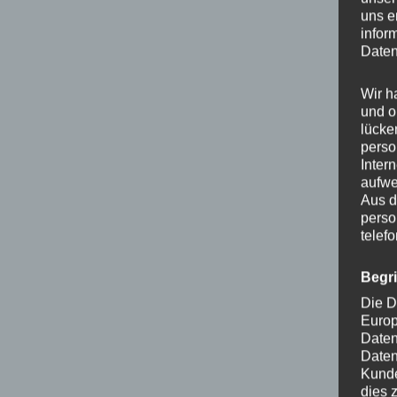
uns e
infor
Daten
Wir h
und o
lücke
perso
Inter
aufwe
Aus d
perso
telef
Begr
Die D
Europ
Daten
Daten
Kunde
dies 