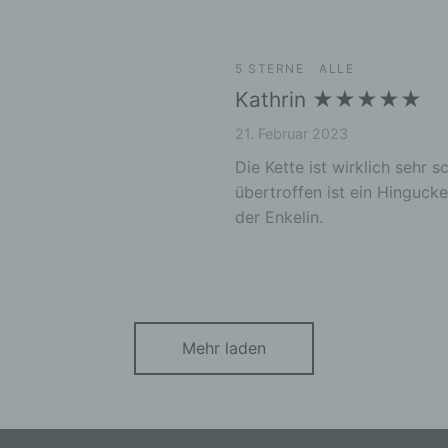
seudonymisierung
onymisierung ist die Verarbeitung personenbezogener Daten i
5 STERNE
ALLE
 Weise, auf welche die personenbezogenen Daten ohne
ziehung zusätzlicher Informationen nicht mehr einer spezifisch
Kathrin ★★★★★
ffenen Person zugeordnet werden können, sofern diese zusätzl
mationen gesondert aufbewahrt werden und technischen und
21. Februar 2023
isatorischen Maßnahmen unterliegen, die gewährleisten, dass 
Die Kette ist wirklich sehr
nenbezogenen Daten nicht einer identifizierten oder identifizie
übertroffen ist ein Hinguck
lichen Person zugewiesen werden.
der Enkelin.
rantwortlicher oder für die Verarbeitung Verantwortlicher
twortlicher oder für die Verarbeitung Verantwortlicher ist die
liche oder juristische Person, Behörde, Einrichtung oder andere
e, die allein oder gemeinsam mit anderen über die Zwecke und M
erarbeitung von personenbezogenen Daten entscheidet. Sind d
e und Mittel dieser Verarbeitung durch das Unionsrecht oder d
Mehr laden
 der Mitgliedstaaten vorgegeben, so kann der Verantwortliche
hungsweise können die bestimmten Kriterien seiner Benennun
dem Unionsrecht oder dem Recht der Mitgliedstaaten vorgeseh
n.
ftragsverarbeiter