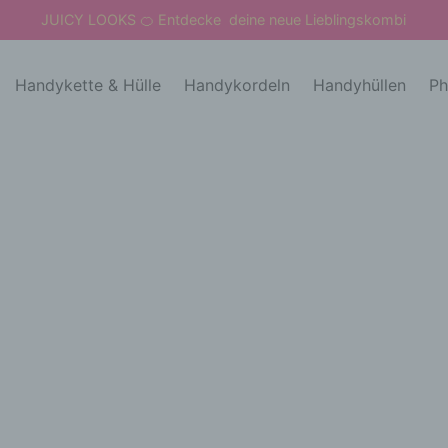
JUICY LOOKS
Entdecke deine neue Lieblingskombi
🍊
Handykette & Hülle
Handykordeln
Handyhüllen
Ph