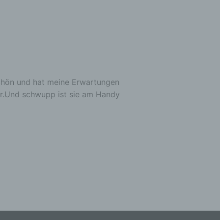
n
en
ichen
die
 schön und hat meine Erwartungen
rbaren
er.Und schwupp ist sie am Handy
ittel
ie
as
g
en