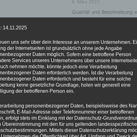
6. März 2023
Qualität und Beschreibung 
: 14.11.2025
reuen uns sehr über dein Interesse an unserem Unternehmen. E
5 STERNE
ALLE
ng der Internetseiten ist grundsätzlich ohne jede Angabe
Eva ★★★★★
nenbezogener Daten möglich. Sofern eine betroffene Person
dere Services unseres Unternehmens über unsere Internetseite
4. März 2023
uch nehmen möchte, könnte jedoch eine Verarbeitung
nenbezogener Daten erforderlich werden. Ist die Verarbeitung
Tolles Set, schöne Farben i
nenbezogener Daten erforderlich und besteht für eine solche
beitung keine gesetzliche Grundlage, holen wir generell eine
lligung der betroffenen Person ein.
erarbeitung personenbezogener Daten, beispielsweise des Na
5 STERNE
ALLE
nschrift, E-Mail-Adresse oder Telefonnummer einer betroffenen
Kathrin Anna ★★
n, erfolgt stets im Einklang mit der Datenschutz-Grundverordnu
n Übereinstimmung mit den für uns geltenden landesspezifisch
3. März 2023
schutzbestimmungen. Mittels dieser Datenschutzerklärung mö
 Unternehmen die Öffentlichkeit über Art, Umfang und Zweck de