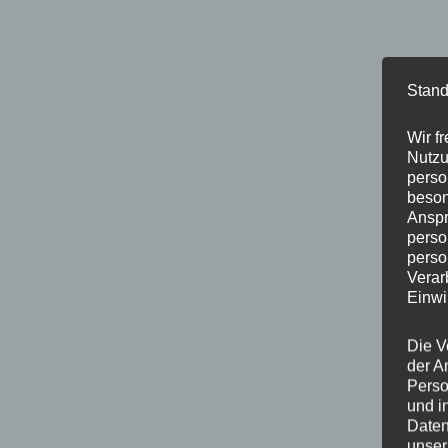
Stand
Wir f
Nutzu
perso
beson
Anspr
perso
perso
Verar
Einwi
Die V
der A
Perso
und i
Daten
unser