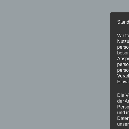
Stand
Wir f
Nutzu
perso
beson
Anspr
perso
perso
Verar
Einwi
Die V
der A
Perso
und i
Daten
unser