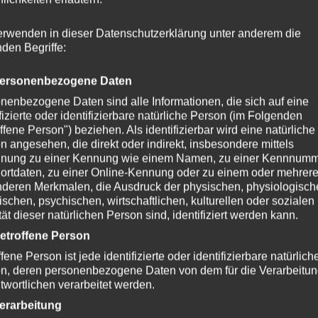
auf
der
erwenden in dieser Datenschutzerklärung unter anderem die
nden Begriffe:
eite
Produktse
gewählt
Handykette BERRY Snap Original
ersonenbezogene Daten
werden
inkl. Case
nenbezogene Daten sind alle Informationen, die sich auf eine
ifizierte oder identifizierbare natürliche Person (im Folgenden
ffene Person") beziehen. Als identifizierbar wird eine natürliche
29,00
€
n angesehen, die direkt oder indirekt, insbesondere mittels
nung zu einer Kennung wie einem Namen, zu einer Kennnumm
ortdaten, zu einer Online-Kennung oder zu einem oder mehrer
Zurücksetzen
deren Merkmalen, die Ausdruck der physischen, physiologisch
ischen, psychischen, wirtschaftlichen, kulturellen oder sozialen
tät dieser natürlichen Person sind, identifiziert werden kann.
-
15
%
etroffene Person
fene Person ist jede identifizierte oder identifizierbare natürlich
n, deren personenbezogene Daten von dem für die Verarbeitu
twortlichen verarbeitet werden.
Dieses
erarbeitung
Produkt