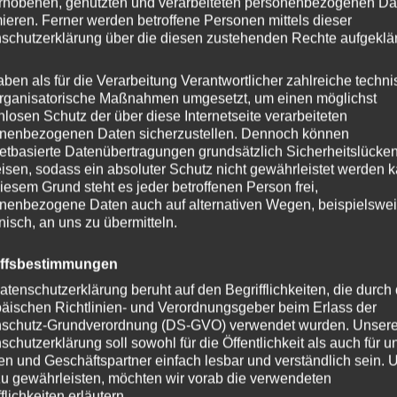
rhobenen, genutzten und verarbeiteten personenbezogenen Da
mieren. Ferner werden betroffene Personen mittels dieser
schutzerklärung über die diesen zustehenden Rechte aufgeklär
y S10+
aben als für die Verarbeitung Verantwortlicher zahlreiche techn
rganisatorische Maßnahmen umgesetzt, um einen möglichst
nlosen Schutz der über diese Internetseite verarbeiteten
nenbezogenen Daten sicherzustellen. Dennoch können
netbasierte Datenübertragungen grundsätzlich Sicherheitslücke
isen, sodass ein absoluter Schutz nicht gewährleistet werden k
iesem Grund steht es jeder betroffenen Person frei,
nenbezogene Daten auch auf alternativen Wegen, beispielswe
Dieses
onisch, an uns zu übermitteln.
Produkt
weist
iffsbestimmungen
mehrere
atenschutzerklärung beruht auf den Begrifflichkeiten, die durch
n
Varianten
äischen Richtlinien- und Verordnungsgeber beim Erlass der
schutz-Grundverordnung (DS-GVO) verwendet wurden. Unser
auf.
schutzerklärung soll sowohl für die Öffentlichkeit als auch für u
Die
n und Geschäftspartner einfach lesbar und verständlich sein.
n
Optionen
zu gewährleisten, möchten wir vorab die verwendeten
können
flichkeiten erläutern.