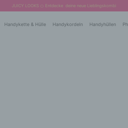
JUICY LOOKS
Entdecke deine neue Lieblingskombi
🍊
Handykette & Hülle
Handykordeln
Handyhüllen
Ph