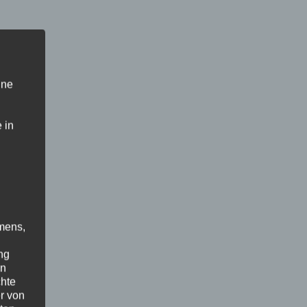
ine
 in
mens,
ng
en
chte
r von