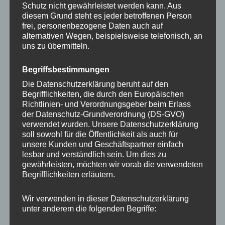
Die Handyketten sind die perfekte Ergänzung für
Schutz nicht gewährleistet werden kann. Aus
deinen Boho Look und dazu noch ein stimmiges
diesem Grund steht es jeder betroffenen Person
frei, personenbezogene Daten auch auf
Accessoire. Das Grün der Handykette MAYA erinnert
alternativen Wegen, beispielsweise telefonisch, an
uns an verzauberte Gärten und unberührte
uns zu übermitteln.
Palmenstrände.
Begriffsbestimmungen
★
Bandfarbe MAYA:
Petrolblau-Beige Kordel mit
Die Datenschutzerklärung beruht auf den
Anhänger & Quaste in Gold oder Silber
Begrifflichkeiten, die durch den Europäischen
Richtlinien- und Verordnungsgeber beim Erlass
der Datenschutz-Grundverordnung (DS-GVO)
★
Basic Case:
transparente Hülle mit Ringen in Gold
verwendet wurden. Unsere Datenschutzerklärung
oder Silber
soll sowohl für die Öffentlichkeit als auch für
unsere Kunden und Geschäftspartner einfach
lesbar und verständlich sein. Um dies zu
Die Boho Handykette MAYA ist ein Komplett-Set und
gewährleisten, möchten wir vorab die verwendeten
besteht aus Kordel und transparentem Case.
Begrifflichkeiten erläutern.
STRAP
Wir verwenden in dieser Datenschutzerklärung
unter anderem die folgenden Begriffe:
Die Kordeln sind aus Baumwolle und daher angenehm