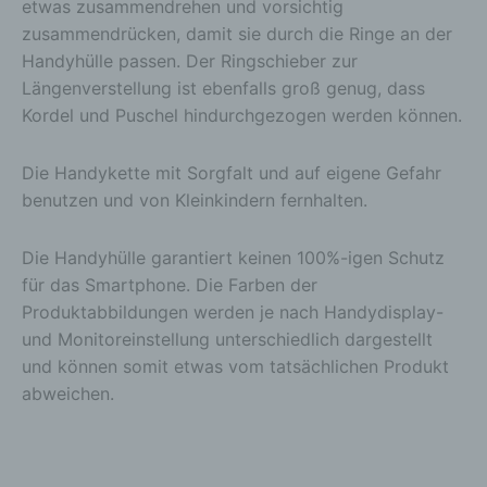
etwas zusammendrehen und vorsichtig
verwendet werden, um bestimmte persönliche
zusammendrücken, damit sie durch die Ringe an der
Aspekte, die sich auf eine natürliche Person
Handyhülle passen. Der Ringschieber zur
beziehen, zu bewerten, insbesondere, um Aspekte
Längenverstellung ist ebenfalls groß genug, dass
bezüglich Arbeitsleistung, wirtschaftlicher Lage,
Gesundheit, persönlicher Vorlieben, Interessen,
Kordel und Puschel hindurchgezogen werden können.
Zuverlässigkeit, Verhalten, Aufenthaltsort oder
Ortswechsel dieser natürlichen Person zu
Die Handykette mit Sorgfalt und auf eigene Gefahr
analysieren oder vorherzusagen.
benutzen und von Kleinkindern fernhalten.
f) Pseudonymisierung
Pseudonymisierung ist die Verarbeitung
Die Handyhülle garantiert keinen 100%-igen Schutz
personenbezogener Daten in einer Weise, auf
welche die personenbezogenen Daten ohne
für das Smartphone. Die Farben der
Hinzuziehung zusätzlicher Informationen nicht
Produktabbildungen werden je nach Handydisplay-
mehr einer spezifischen betroffenen Person
und Monitoreinstellung unterschiedlich dargestellt
zugeordnet werden können, sofern diese
und können somit etwas vom tatsächlichen Produkt
zusätzlichen Informationen gesondert aufbewahrt
werden und technischen und organisatorischen
abweichen.
Maßnahmen unterliegen, die gewährleisten, dass
die personenbezogenen Daten nicht einer
identifizierten oder identifizierbaren natürlichen
Person zugewiesen werden.