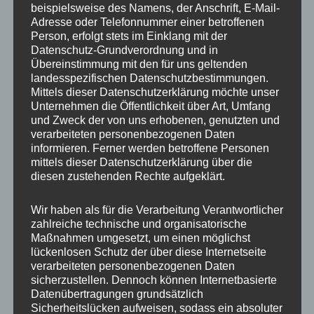
beispielsweise des Namens, der Anschrift, E-Mail-
Adresse oder Telefonnummer einer betroffenen
Person, erfolgt stets im Einklang mit der
Datenschutz-Grundverordnung und in
Übereinstimmung mit den für uns geltenden
Boho Handyketten: echte
landesspezifischen Datenschutzbestimmungen.
Mittels dieser Datenschutzerklärung möchte unser
Naturschönheiten und das
Unternehmen die Öffentlichkeit über Art, Umfang
und Zweck der von uns erhobenen, genutzten und
Accessoire für den Boho-Look
verarbeiteten personenbezogenen Daten
informieren. Ferner werden betroffene Personen
mittels dieser Datenschutzerklärung über die
Unsere Boho Handyketten im angesagten Bohemian
diesen zustehenden Rechte aufgeklärt.
Style sind aus weichen Baumwollkordeln mit
flauschigen Puscheln. Die Boho Handyketten in
Wir haben als für die Verarbeitung Verantwortlicher
gedeckten Naturtönen sehen nicht nur hübsch aus,
zahlreiche technische und organisatorische
sie lassen sich auch perfekt zum Boho-Look stylen.
Maßnahmen umgesetzt, um einen möglichst
lückenlosen Schutz der über diese Internetseite
Très chic!
verarbeiteten personenbezogenen Daten
sicherzustellen. Dennoch können Internetbasierte
BOHO HANDYKETTE MAYA INKL. CASE
Datenübertragungen grundsätzlich
Sicherheitslücken aufweisen, sodass ein absoluter