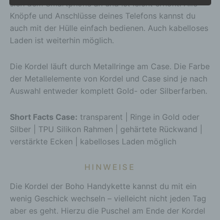
c) Verarbeitung
sich dem Smartphone an und ist leicht erhöht. Alle
Knöpfe und Anschlüsse deines Telefons kannst du
Verarbeitung ist jeder mit oder ohne Hilfe
automatisierter Verfahren ausgeführte Vorgang
auch mit der Hülle einfach bedienen. Auch kabelloses
oder jede solche Vorgangsreihe im
Laden ist weiterhin möglich.
Zusammenhang mit personenbezogenen Daten
wie das Erheben, das Erfassen, die Organisation,
das Ordnen, die Speicherung, die Anpassung oder
Die Kordel läuft durch Metallringe am Case. Die Farbe
Veränderung, das Auslesen, das Abfragen, die
der Metallelemente von Kordel und Case sind je nach
Verwendung, die Offenlegung durch Übermittlung,
Auswahl entweder komplett Gold- oder Silberfarben.
Verbreitung oder eine andere Form der
Bereitstellung, den Abgleich oder die Verknüpfung,
die Einschränkung, das Löschen oder die
Short Facts Case:
transparent | Ringe in Gold oder
Vernichtung.
Silber | TPU Silikon Rahmen | gehärtete Rückwand |
d) Einschränkung der Verarbeitung
verstärkte Ecken | kabelloses Laden möglich
Einschränkung der Verarbeitung ist die Markierung
gespeicherter personenbezogener Daten mit dem
HINWEISE
Ziel, ihre künftige Verarbeitung einzuschränken.
Die Kordel der Boho Handykette kannst du mit ein
e) Profiling
wenig Geschick wechseln – vielleicht nicht jeden Tag
Profiling ist jede Art der automatisierten
aber es geht. Hierzu die Puschel am Ende der Kordel
Verarbeitung personenbezogener Daten, die darin
besteht, dass diese personenbezogenen Daten