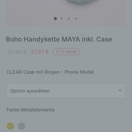
Boho Handykette MAYA inkl. Case
Ursprünglicher
Aktueller
32,90
€
27,97
€
15
%
Rabatt
Preis war:
Preis ist:
32,90 €
27,97 €.
CLEAR Case mit Ringen - Phone Model
Farbe Metallelemente