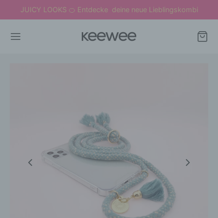
JUICY LOOKS
Entdecke deine neue Lieblingskombi
🍊