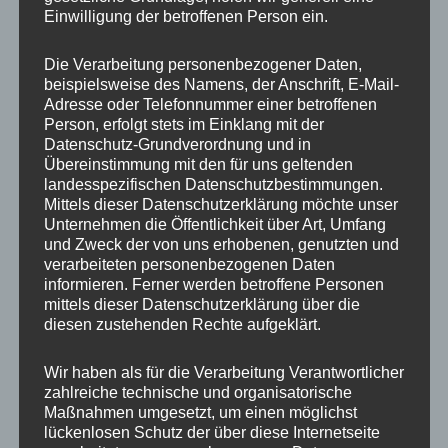
Einwilligung der betroffenen Person ein.
Beschreibung
Herstellerangaben
Die Verarbeitung personenbezogener Daten,
beispielsweise des Namens, der Anschrift, E-Mail-
Keep your hands free – mit
Adresse oder Telefonnummer einer betroffenen
Person, erfolgt stets im Einklang mit der
diesem Motto fing der Hype um
Datenschutz-Grundverordnung und in
Übereinstimmung mit den für uns geltenden
die Handyketten an. Aber mal
landesspezifischen Datenschutzbestimmungen.
Mittels dieser Datenschutzerklärung möchte unser
ehrlich: sie sind auch mega
Unternehmen die Öffentlichkeit über Art, Umfang
praktisch!
und Zweck der von uns erhobenen, genutzten und
verarbeiteten personenbezogenen Daten
informieren. Ferner werden betroffene Personen
Eine Kordel – Eine Handyhülle – Kein Schnick
mittels dieser Datenschutzerklärung über die
Schnack. Das Band ist bei der Handykette Classic mit
diesen zustehenden Rechte aufgeklärt.
Ringen am Case verbunden und kann nicht
abgenommen oder getauscht werden. Jetzt musst du
Wir haben als für die Verarbeitung Verantwortlicher
zahlreiche technische und organisatorische
dich nur noch für eine Farbe entscheiden. Es gibt viel
Maßnahmen umgesetzt, um einen möglichst
zu entdecken.
lückenlosen Schutz der über diese Internetseite