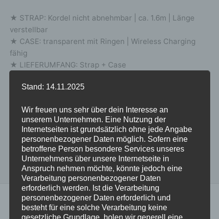
★ STRAP: Kordel nicht abnehmbar | ca. 1.6m | Länge
verstellbar
★ CASE: transparent mit Ringen | Wireless Charging
fähig
★ LIEFERUMFANG: Strap + Case
Stand: 14.11.2025
Lieferung in 2-5 Werktagen | Versand gratis in DE
Wir freuen uns sehr über dein Interesse an
weitere Produktdetails und Infos >>
unserem Unternehmen. Eine Nutzung der
Internetseiten ist grundsätzlich ohne jede Angabe
personenbezogener Daten möglich. Sofern eine
betroffene Person besondere Services unseres
Unternehmens über unsere Internetseite in
Anspruch nehmen möchte, könnte jedoch eine
Verarbeitung personenbezogener Daten
erforderlich werden. Ist die Verarbeitung
personenbezogener Daten erforderlich und
besteht für eine solche Verarbeitung keine
gesetzliche Grundlage, holen wir generell eine