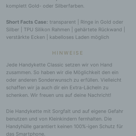
e) Profiling
komplett Gold- oder Silberfarben.
Profiling ist jede Art der automatisierten
Verarbeitung personenbezogener Daten, die darin
Short Facts Case:
transparent | Ringe in Gold oder
besteht, dass diese personenbezogenen Daten
verwendet werden, um bestimmte persönliche
Silber | TPU Silikon Rahmen | gehärtete Rückwand |
Aspekte, die sich auf eine natürliche Person
verstärkte Ecken | kabelloses Laden möglich
beziehen, zu bewerten, insbesondere, um Aspekte
bezüglich Arbeitsleistung, wirtschaftlicher Lage,
Gesundheit, persönlicher Vorlieben, Interessen,
HINWEISE
Zuverlässigkeit, Verhalten, Aufenthaltsort oder
Jede Handykette Classic setzen wir von Hand
Ortswechsel dieser natürlichen Person zu
analysieren oder vorherzusagen.
zusammen. So haben wir die Möglichkeit den ein
f) Pseudonymisierung
oder anderen Sonderwunsch zu erfüllen. Vielleicht
schaffen wir ja auch dir ein Extra-Lächeln zu
Pseudonymisierung ist die Verarbeitung
personenbezogener Daten in einer Weise, auf
schenken. Wir freuen uns auf deine Nachricht!
welche die personenbezogenen Daten ohne
Hinzuziehung zusätzlicher Informationen nicht
Die Handykette mit Sorgfalt und auf eigene Gefahr
mehr einer spezifischen betroffenen Person
benutzen und von Kleinkindern fernhalten. Die
zugeordnet werden können, sofern diese
zusätzlichen Informationen gesondert aufbewahrt
Handyhülle garantiert keinen 100%-igen Schutz für
werden und technischen und organisatorischen
das Smartphone.