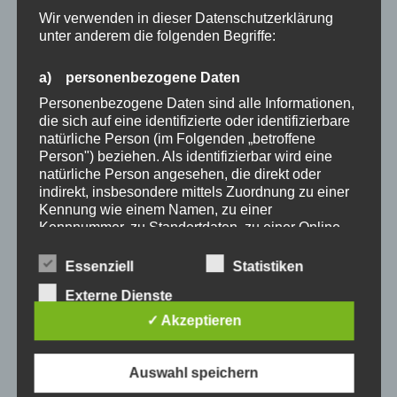
Wir verwenden in dieser Datenschutzerklärung
transparenter Handyhülle.
unter anderem die folgenden Begriffe:
STRAP
a) personenbezogene Daten
Die Kordel ist insgesamt ca. 1.6m lang und du kannst
Personenbezogene Daten sind alle Informationen,
die sich auf eine identifizierte oder identifizierbare
sie mit dem Schieber in der Länge verstellen.
natürliche Person (im Folgenden „betroffene
Dadurch lässt sich die Handykette bequem
Person") beziehen. Als identifizierbar wird eine
crossbody oder um den Hals tragen. Sie ist ca. 7mm
natürliche Person angesehen, die direkt oder
dick und aus geflochtenem Polypropylen (PPM). Das
indirekt, insbesondere mittels Zuordnung zu einer
Kennung wie einem Namen, zu einer
hochwertige Material der Kordel ist trotzdem sehr
Kennnummer, zu Standortdaten, zu einer Online-
leicht und dadurch angenehm zu tragen. Zusätzlich
Kennung oder zu einem oder mehreren
ist es schmutzabweisend und nimmt keine
besonderen Merkmalen, die Ausdruck der
Essenziell
Statistiken
Feuchtigkeit auf.
physischen, physiologischen, genetischen,
Externe Dienste
psychischen, wirtschaftlichen, kulturellen oder
sozialen Identität dieser natürlichen Person sind,
✓ Akzeptieren
Die Kordelenden und der Schieber zur
identifiziert werden kann.
Längenregulierung sind aus Metall und in Gold oder
b) betroffene Person
Silber zu haben.
Auswahl speichern
Betroffene Person ist jede identifizierte oder