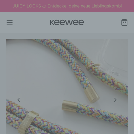
JUICY LOOKS
Entdecke deine neue Lieblingskombi
🍊