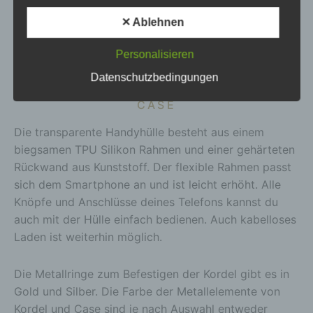
identifizierbare natürliche Person, deren
Short Facts Strap:
Kordel nicht abnehmbar |
personenbezogene Daten von dem für die
✕ Ablehnen
Verarbeitung Verantwortlichen verarbeitet werden.
geflochtenes PPM-Band | Durchmesser ca. 7mm |
Länge ca. 1.6m | individuell verstellbar | Metalldetails
c) Verarbeitung
Personalisieren
in Gold oder Silber
Verarbeitung ist jeder mit oder ohne Hilfe
Datenschutzbedingungen
automatisierter Verfahren ausgeführte Vorgang
oder jede solche Vorgangsreihe im
CASE
Zusammenhang mit personenbezogenen Daten
wie das Erheben, das Erfassen, die Organisation,
Die transparente Handyhülle besteht aus einem
das Ordnen, die Speicherung, die Anpassung oder
biegsamen TPU Silikon Rahmen und einer gehärteten
Veränderung, das Auslesen, das Abfragen, die
Rückwand aus Kunststoff. Der flexible Rahmen passt
Verwendung, die Offenlegung durch Übermittlung,
sich dem Smartphone an und ist leicht erhöht. Alle
Verbreitung oder eine andere Form der
Bereitstellung, den Abgleich oder die Verknüpfung,
Knöpfe und Anschlüsse deines Telefons kannst du
die Einschränkung, das Löschen oder die
auch mit der Hülle einfach bedienen. Auch kabelloses
Vernichtung.
Laden ist weiterhin möglich.
d) Einschränkung der Verarbeitung
Einschränkung der Verarbeitung ist die Markierung
Die Metallringe zum Befestigen der Kordel gibt es in
gespeicherter personenbezogener Daten mit dem
Gold und Silber. Die Farbe der Metallelemente von
Ziel, ihre künftige Verarbeitung einzuschränken.
Kordel und Case sind je nach Auswahl entweder