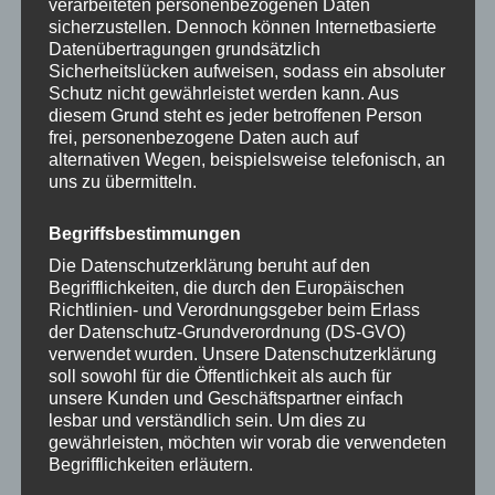
verarbeiteten personenbezogenen Daten
sicherzustellen. Dennoch können Internetbasierte
HANDYKETTE FLOWER CLASSIC INKL.
Datenübertragungen grundsätzlich
CASE
Sicherheitslücken aufweisen, sodass ein absoluter
Schutz nicht gewährleistet werden kann. Aus
Sie ist der Klassiker schlechthin unter den
diesem Grund steht es jeder betroffenen Person
Handyketten und am längsten auf dem Markt. Mit der
frei, personenbezogene Daten auch auf
Kordel FLOWER in Regenbogenfarben ist die
alternativen Wegen, beispielsweise telefonisch, an
Handykette ein Gute-Laune-Kick für jedes Outfit und
uns zu übermitteln.
keineswegs langweilig.
Begriffsbestimmungen
★
Bandfarbe FLOWER:
Mehrfarbig geflochtene
Die Datenschutzerklärung beruht auf den
Begrifflichkeiten, die durch den Europäischen
Kordel, u.a. Gelb, Türkis, Lila, Rosé, Orange – mit
Richtlinien- und Verordnungsgeber beim Erlass
Metallelementen in Gold oder Silber
der Datenschutz-Grundverordnung (DS-GVO)
verwendet wurden. Unsere Datenschutzerklärung
soll sowohl für die Öffentlichkeit als auch für
★
Basic Case:
transparente Hülle mit Ringen in Gold
unsere Kunden und Geschäftspartner einfach
oder Silber
lesbar und verständlich sein. Um dies zu
gewährleisten, möchten wir vorab die verwendeten
Begrifflichkeiten erläutern.
Die Handykette FLOWER Classic inkl. Case ist ein
Komplett-Set und besteht aus Kordel und