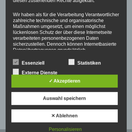
diesen zustehenden Rechte aufgeklärt.
Wir haben als für die Verarbeitung Verantwortlicher
zahlreiche technische und organisatorische
Maßnahmen umgesetzt, um einen möglichst
lückenlosen Schutz der über diese Internetseite
verarbeiteten personenbezogenen Daten
sicherzustellen. Dennoch können Internetbasierte
Datenübertragungen grundsätzlich
Sicherheitslücken aufweisen, sodass ein absoluter
Leider nicht passend für mein Handy ansonsten nette
Schutz nicht gewährleistet werden kann. Aus
Essenziell
Statistiken
diesem Grund steht es jeder betroffenen Person
Hülle! Danke
Externe Dienste
frei, personenbezogene Daten auch auf
alternativen Wegen, beispielsweise telefonisch, an
✓ Akzeptieren
uns zu übermitteln.
Auswahl speichern
Begriffsbestimmungen
Veröffentlicht in:
3 Sterne
,
Alle
Die Datenschutzerklärung beruht auf den
Begrifflichkeiten, die durch den Europäischen
✕ Ablehnen
Richtlinien- und Verordnungsgeber beim Erlass
der Datenschutz-Grundverordnung (DS-GVO)
Personalisieren
verwendet wurden. Unsere Datenschutzerklärung