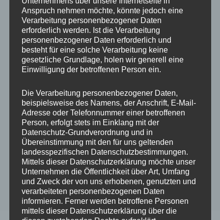
Unternehmens über unsere Internetseite in
Anspruch nehmen möchte, könnte jedoch eine
3 STERNE
ALLE
Verarbeitung personenbezogener Daten
erforderlich werden. Ist die Verarbeitung
Susanne Marques der
personenbezogener Daten erforderlich und
besteht für eine solche Verarbeitung keine
Azevedo ★★★
gesetzliche Grundlage, holen wir generell eine
Einwilligung der betroffenen Person ein.
Durch
admin
An
4. August 2022
Die Verarbeitung personenbezogener Daten,
beispielsweise des Namens, der Anschrift, E-Mail-
Adresse oder Telefonnummer einer betroffenen
Person, erfolgt stets im Einklang mit der
Datenschutz-Grundverordnung und in
Übereinstimmung mit den für uns geltenden
landesspezifischen Datenschutzbestimmungen.
Mittels dieser Datenschutzerklärung möchte unser
Unternehmen die Öffentlichkeit über Art, Umfang
und Zweck der von uns erhobenen, genutzten und
verarbeiteten personenbezogenen Daten
informieren. Ferner werden betroffene Personen
mittels dieser Datenschutzerklärung über die