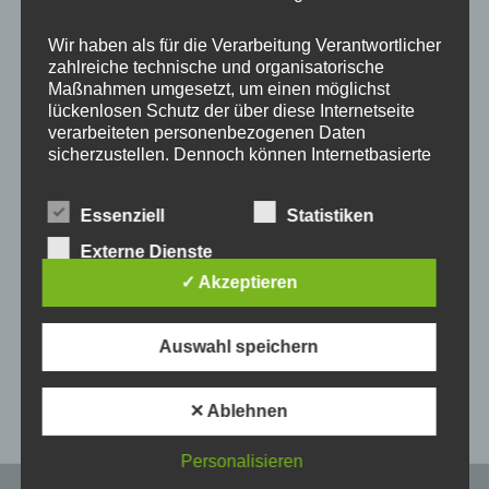
Wir haben als für die Verarbeitung Verantwortlicher
zahlreiche technische und organisatorische
Maßnahmen umgesetzt, um einen möglichst
lückenlosen Schutz der über diese Internetseite
verarbeiteten personenbezogenen Daten
sicherzustellen. Dennoch können Internetbasierte
Datenübertragungen grundsätzlich
Sicherheitslücken aufweisen, sodass ein absoluter
Alles top. Schönes dickes Band. Schneller Versand.
Essenziell
Statistiken
Schutz nicht gewährleistet werden kann. Aus
👍🏼
diesem Grund steht es jeder betroffenen Person
Externe Dienste
frei, personenbezogene Daten auch auf
✓ Akzeptieren
alternativen Wegen, beispielsweise telefonisch, an
uns zu übermitteln.
Auswahl speichern
Begriffsbestimmungen
Veröffentlicht in:
5 Sterne
,
Alle
Die Datenschutzerklärung beruht auf den
✕ Ablehnen
Begrifflichkeiten, die durch den Europäischen
Richtlinien- und Verordnungsgeber beim Erlass
der Datenschutz-Grundverordnung (DS-GVO)
Personalisieren
verwendet wurden. Unsere Datenschutzerklärung