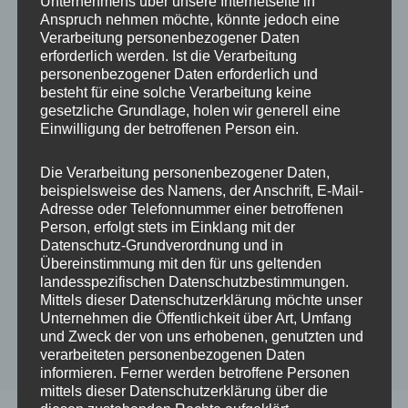
Unternehmens über unsere Internetseite in
Anspruch nehmen möchte, könnte jedoch eine
Verarbeitung personenbezogener Daten
5 STERNE
ALLE
erforderlich werden. Ist die Verarbeitung
personenbezogener Daten erforderlich und
Nadine ★★★★★
besteht für eine solche Verarbeitung keine
gesetzliche Grundlage, holen wir generell eine
Einwilligung der betroffenen Person ein.
Durch
admin
An
20. September
2022
Die Verarbeitung personenbezogener Daten,
beispielsweise des Namens, der Anschrift, E-Mail-
Adresse oder Telefonnummer einer betroffenen
Person, erfolgt stets im Einklang mit der
Datenschutz-Grundverordnung und in
Übereinstimmung mit den für uns geltenden
landesspezifischen Datenschutzbestimmungen.
Mittels dieser Datenschutzerklärung möchte unser
Unternehmen die Öffentlichkeit über Art, Umfang
und Zweck der von uns erhobenen, genutzten und
verarbeiteten personenbezogenen Daten
informieren. Ferner werden betroffene Personen
mittels dieser Datenschutzerklärung über die