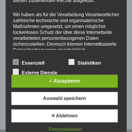
diesen zustehenden Rechte aufgeklärt.
Wir haben als für die Verarbeitung Verantwortlicher
zahlreiche technische und organisatorische
Maßnahmen umgesetzt, um einen möglichst
lückenlosen Schutz der über diese Internetseite
verarbeiteten personenbezogenen Daten
sicherzustellen. Dennoch können Internetbasierte
Datenübertragungen grundsätzlich
Sicherheitslücken aufweisen, sodass ein absoluter
Super Qualität 🤗 alles Bestens👍 immer wieder
Schutz nicht gewährleistet werden kann. Aus
Essenziell
Statistiken
diesem Grund steht es jeder betroffenen Person
gerne 😊
Externe Dienste
frei, personenbezogene Daten auch auf
alternativen Wegen, beispielsweise telefonisch, an
✓ Akzeptieren
uns zu übermitteln.
Auswahl speichern
Begriffsbestimmungen
Veröffentlicht in:
5 Sterne
,
Alle
Die Datenschutzerklärung beruht auf den
Begrifflichkeiten, die durch den Europäischen
✕ Ablehnen
Richtlinien- und Verordnungsgeber beim Erlass
der Datenschutz-Grundverordnung (DS-GVO)
Personalisieren
verwendet wurden. Unsere Datenschutzerklärung