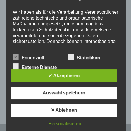
Wir haben als für die Verarbeitung Verantwortlicher
zahlreiche technische und organisatorische
Maßnahmen umgesetzt, um einen möglichst
lückenlosen Schutz der über diese Internetseite
verarbeiteten personenbezogenen Daten
sicherzustellen. Dennoch können Internetbasierte
Datenübertragungen grundsätzlich
Sicherheitslücken aufweisen, sodass ein absoluter
Wie immer war alles toll, das Case und die Kette ist
Essenziell
Statistiken
Schutz nicht gewährleistet werden kann. Aus
wunderschön!
diesem Grund steht es jeder betroffenen Person
Externe Dienste
frei, personenbezogene Daten auch auf
✓ Akzeptieren
alternativen Wegen, beispielsweise telefonisch, an
uns zu übermitteln.
Auswahl speichern
Begriffsbestimmungen
Veröffentlicht in:
5 Sterne
,
Alle
Die Datenschutzerklärung beruht auf den
✕ Ablehnen
Begrifflichkeiten, die durch den Europäischen
Richtlinien- und Verordnungsgeber beim Erlass
der Datenschutz-Grundverordnung (DS-GVO)
Personalisieren
verwendet wurden. Unsere Datenschutzerklärung