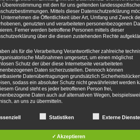
n Übereinstimmung mit den für uns geltenden landesspezifisch
schutzbestimmungen. Mittels dieser Datenschutzerklärung mö
 Unternehmen die Öffentlichkeit über Art, Umfang und Zweck de
rhobenen, genutzten und verarbeiteten personenbezogenen Da
mieren. Ferner werden betroffene Personen mittels dieser
schutzerklärung über die diesen zustehenden Rechte aufgeklär
aben als für die Verarbeitung Verantwortlicher zahlreiche techn
rganisatorische Maßnahmen umgesetzt, um einen möglichst
nlosen Schutz der über diese Internetseite verarbeiteten
nenbezogenen Daten sicherzustellen. Dennoch können
netbasierte Datenübertragungen grundsätzlich Sicherheitslücke
isen, sodass ein absoluter Schutz nicht gewährleistet werden k
iesem Grund steht es jeder betroffenen Person frei,
nenbezogene Daten auch auf alternativen Wegen, beispielswe
onisch, an uns zu übermitteln.
iffsbestimmungen
ssenziell
Statistiken
Externe Dienst
ehr gut und entspricht die Erwartung die Hülle entspricht de
atenschutzerklärung beruht auf den Begrifflichkeiten, die durch
äischen Richtlinien- und Verordnungsgeber beim Erlass der
✓ Akzeptieren
schutz-Grundverordnung (DS-GVO) verwendet wurden. Unser