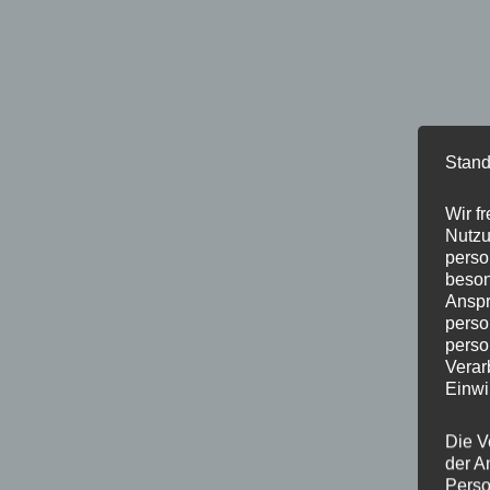
Stand
Wir f
Nutzu
perso
beson
Anspr
perso
perso
Verar
Einwi
Die V
der A
Perso