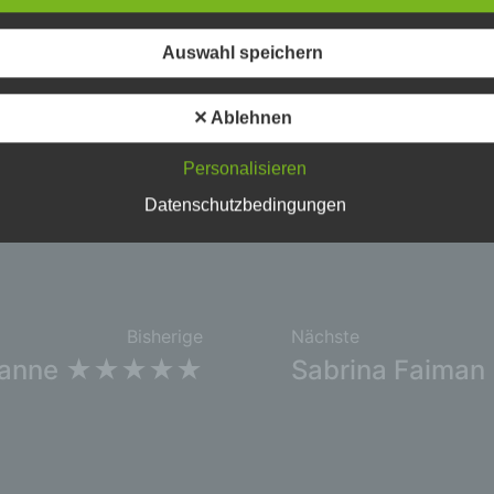
schutzerklärung soll sowohl für die Öffentlichkeit als auch für u
n und Geschäftspartner einfach lesbar und verständlich sein.
Auswahl speichern
zu gewährleisten, möchten wir vorab die verwendeten
flichkeiten erläutern.
Veröffentlicht in:
5 Sterne
,
Alle
✕ Ablehnen
erwenden in dieser Datenschutzerklärung unter anderem die
nden Begriffe:
Personalisieren
Datenschutzbedingungen
ersonenbezogene Daten
nenbezogene Daten sind alle Informationen, die sich auf eine
ifizierte oder identifizierbare natürliche Person (im Folgenden
ffene Person") beziehen. Als identifizierbar wird eine natürliche
n angesehen, die direkt oder indirekt, insbesondere mittels
nung zu einer Kennung wie einem Namen, zu einer Kennnumm
Bisherige
Nächste
ortdaten, zu einer Online-Kennung oder zu einem oder mehrer
ianne ★★★★★
Sabrina Fai
deren Merkmalen, die Ausdruck der physischen, physiologisch
ischen, psychischen, wirtschaftlichen, kulturellen oder sozialen
tät dieser natürlichen Person sind, identifiziert werden kann.
etroffene Person
fene Person ist jede identifizierte oder identifizierbare natürlich