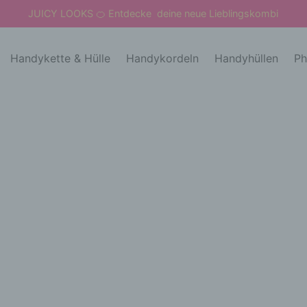
JUICY LOOKS
Entdecke deine neue Lieblingskombi
🍊
Handykette & Hülle
Handykordeln
Handyhüllen
Ph