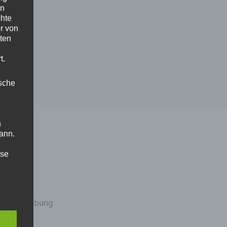
en
chte
r von
ten
t.
ische
n
ann.
ise
e
r Beschreibung
 den
e