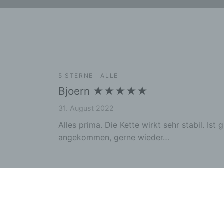
Perso
Veran
c) V
Verar
ausge
mit p
Organ
5 STERNE
ALLE
Verän
Bjoern ★★★★★
Offen
Berei
31. August 2022
Lösch
Alles prima. Die Kette wirkt sehr stabil. Ist g
d) E
angekommen, gerne wieder…
Einsc
perso
einzu
e) Pr
Profi
Daten
werde
Perso