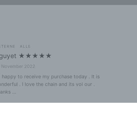
ng
hang
STERNE
ALLE
guyet ★★★★★
der
g, das
. November 2022
 happy to receive my purchase today . It is
nderful . I love the chain and its vol our .
anks …
gener
wendet
che