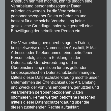
Anspruch nehmen möchte, könnte jedoch eine
Verarbeitung personenbezogener Daten
erforderlich werden. Ist die Verarbeitung
5 STERNE
ALLE
personenbezogener Daten erforderlich und
besteht für eine solche Verarbeitung keine
Esther ★★★★★
gesetzliche Grundlage, holen wir generell eine
Einwilligung der betroffenen Person ein.
Durch
admin
An
29. Januar 2022
Die Verarbeitung personenbezogener Daten,
beispielsweise des Namens, der Anschrift, E-Mail-
Adresse oder Telefonnummer einer betroffenen
Person, erfolgt stets im Einklang mit der
Datenschutz-Grundverordnung und in
Übereinstimmung mit den für uns geltenden
landesspezifischen Datenschutzbestimmungen.
Mittels dieser Datenschutzerklärung möchte unser
Unternehmen die Öffentlichkeit über Art, Umfang
und Zweck der von uns erhobenen, genutzten und
verarbeiteten personenbezogenen Daten
informieren. Ferner werden betroffene Personen
mittels dieser Datenschutzerklärung über die
diesen zustehenden Rechte aufgeklärt.