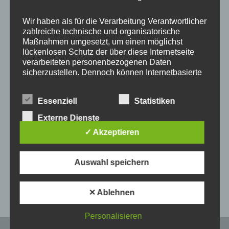
Wir haben als für die Verarbeitung Verantwortlicher
zahlreiche technische und organisatorische
Maßnahmen umgesetzt, um einen möglichst
lückenlosen Schutz der über diese Internetseite
verarbeiteten personenbezogenen Daten
sicherzustellen. Dennoch können Internetbasierte
Datenübertragungen grundsätzlich
Sicherheitslücken aufweisen, sodass ein absoluter
Produkt wie abgebildet, schneller Versand, netter
Essenziell
Statistiken
Schutz nicht gewährleistet werden kann. Aus
Kontakt. Gerne wieder!
diesem Grund steht es jeder betroffenen Person
Externe Dienste
frei, personenbezogene Daten auch auf
✓ Akzeptieren
alternativen Wegen, beispielsweise telefonisch, an
uns zu übermitteln.
Auswahl speichern
Begriffsbestimmungen
Veröffentlicht in:
5 Sterne
,
Alle
Die Datenschutzerklärung beruht auf den
✕ Ablehnen
Begrifflichkeiten, die durch den Europäischen
Richtlinien- und Verordnungsgeber beim Erlass
der Datenschutz-Grundverordnung (DS-GVO)
Personalisieren
verwendet wurden. Unsere Datenschutzerklärung