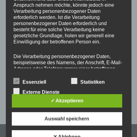
Start
/
Produkt ONE UNI - Farbe Kordel und Metallelemente
/
#11 Lilac + Gold
Anspruch nehmen möchte, könnte jedoch eine
Verarbeitung personenbezogener Daten
erforderlich werden. Ist die Verarbeitung
personenbezogener Daten erforderlich und
besteht für eine solche Verarbeitung keine
Dieses
gesetzliche Grundlage, holen wir generell eine
Produkt
Einwilligung der betroffenen Person ein.
weist
mehrere
Die Verarbeitung personenbezogener Daten,
beispielsweise des Namens, der Anschrift, E-Mail-
Varianten
Adresse oder Telefonnummer einer betroffenen
auf.
Person, erfolgt stets im Einklang mit der
Die
Universal Handykette UNI
Datenschutz-Grundverordnung und in
Essenziell
Statistiken
Optionen
Snap ONE for Patch
Übereinstimmung mit den für uns geltenden
Externe Dienste
landesspezifischen Datenschutzbestimmungen.
können
Mittels dieser Datenschutzerklärung möchte unser
✓ Akzeptieren
auf
–
16,95
€
20,95
€
Unternehmen die Öffentlichkeit über Art, Umfang
der
und Zweck der von uns erhobenen, genutzten und
Produktseite
verarbeiteten personenbezogenen Daten
Auswahl speichern
informieren. Ferner werden betroffene Personen
gewählt
mittels dieser Datenschutzerklärung über die
werden
diesen zustehenden Rechte aufgeklärt.
✕ Ablehnen