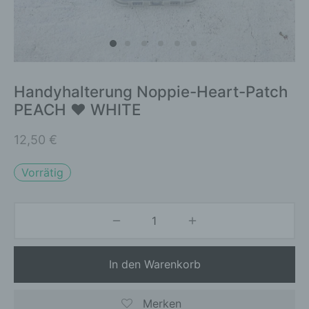
Handyhalterung Noppie-Heart-Patch
PEACH ♥ WHITE
12,50
€
Vorrätig
In den Warenkorb
Merken