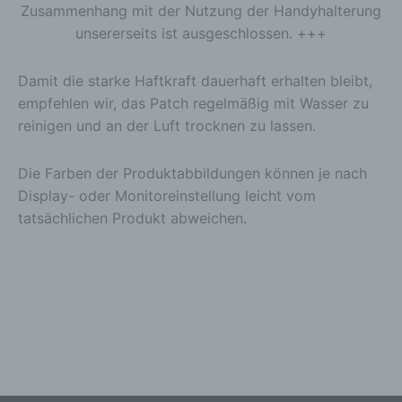
Zusammenhang mit der Nutzung der Handyhalterung
Bereitstellung, den Abgleich oder die Verknüpfung,
die Einschränkung, das Löschen oder die
unsererseits ist ausgeschlossen. +++
Vernichtung.
d) Einschränkung der Verarbeitung
Damit die starke Haftkraft dauerhaft erhalten bleibt,
Einschränkung der Verarbeitung ist die Markierung
empfehlen wir, das Patch regelmäßig mit Wasser zu
gespeicherter personenbezogener Daten mit dem
reinigen und an der Luft trocknen zu lassen.
Ziel, ihre künftige Verarbeitung einzuschränken.
e) Profiling
Die Farben der Produktabbildungen können je nach
Profiling ist jede Art der automatisierten
Display- oder Monitoreinstellung leicht vom
Verarbeitung personenbezogener Daten, die darin
tatsächlichen Produkt abweichen.
besteht, dass diese personenbezogenen Daten
verwendet werden, um bestimmte persönliche
Aspekte, die sich auf eine natürliche Person
beziehen, zu bewerten, insbesondere, um Aspekte
bezüglich Arbeitsleistung, wirtschaftlicher Lage,
Gesundheit, persönlicher Vorlieben, Interessen,
Zuverlässigkeit, Verhalten, Aufenthaltsort oder
Ortswechsel dieser natürlichen Person zu
analysieren oder vorherzusagen.
f) Pseudonymisierung