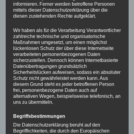
informieren. Ferner werden betroffene Personen
Videochatten – dieser kleine Alltagshelfer vereint
mittels dieser Datenschutzerklärung über die
Funktion, Look und ein gutes Gefühl im Alltag.
diesen zustehenden Rechte aufgeklärt.
HANDYHALTERUNG NOPPIE-HEART-
Wir haben als für die Verarbeitung Verantwortlicher
PATCH PEACH
♥
WHITE
zahlreiche technische und organisatorische
Maßnahmen umgesetzt, um einen möglichst
Ein frischer Akzent für deine Handyhülle. Softes
lückenlosen Schutz der über diese Internetseite
Peach trifft auf klares Weiß – eine helle, moderne
verarbeiteten personenbezogenen Daten
sicherzustellen. Dennoch können Internetbasierte
Kombination, die leicht wirkt und sich mühelos in
Datenübertragungen grundsätzlich
jedes Setup einfügt. Praktisch im Alltag, sichtbar im
Sicherheitslücken aufweisen, sodass ein absoluter
Look und ideal, wenn du deinem Smartphone einen
Schutz nicht gewährleistet werden kann. Aus
kleinen Farbtouch geben möchtest.
diesem Grund steht es jeder betroffenen Person
frei, personenbezogene Daten auch auf
alternativen Wegen, beispielsweise telefonisch, an
★
Noppie-Heart-Patch PEACH ♥ WHITE:
Patch in
uns zu übermitteln.
softem Peach mit weißem Herz.
Begriffsbestimmungen
+++ funktioniert nur auf glatten, sauberen
Die Datenschutzerklärung beruht auf den
Oberflächen +++
Begrifflichkeiten, die durch den Europäischen