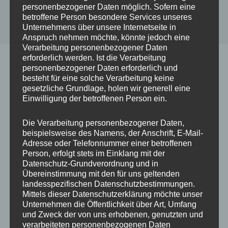
personenbezogener Daten möglich. Sofern eine
betroffene Person besondere Services unseres
Unternehmens über unsere Internetseite in
Anspruch nehmen möchte, könnte jedoch eine
Verarbeitung personenbezogener Daten
erforderlich werden. Ist die Verarbeitung
personenbezogener Daten erforderlich und
besteht für eine solche Verarbeitung keine
gesetzliche Grundlage, holen wir generell eine
Beschreibung
Herstellerangaben
Einwilligung der betroffenen Person ein.
Die Verarbeitung personenbezogener Daten,
Smart. Simple. So you.
beispielsweise des Namens, der Anschrift, E-Mail-
Adresse oder Telefonnummer einer betroffenen
Person, erfolgt stets im Einklang mit der
Der Noppie-Heart-Patch ist das neue It-Piece unter
Datenschutz-Grundverordnung und in
den Smartphone-Accessoires. Das rechteckige
Übereinstimmung mit den für uns geltenden
landesspezifischen Datenschutzbestimmungen.
Silikon-Patch mit beidseitigen Saugnäpfen haftet
Mittels dieser Datenschutzerklärung möchte unser
sicher an glatten Oberflächen und verwandelt dein
Unternehmen die Öffentlichkeit über Art, Umfang
Smartphone in ein stilvolles Essential. Ob beim
und Zweck der von uns erhobenen, genutzten und
Schminken, Kochen, Content-Createn oder
verarbeiteten personenbezogenen Daten