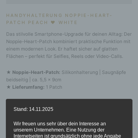
HANDYHALTERUNG NOPPIE-HEART-
PATCH PEACH
♥
WHITE
Das stilvolle Smartphone-Upgrade für deinen Alltag: Der
Noppie-Heart-Patch kombiniert praktische Funktion mit
einem modernen Look. Er haftet sicher auf glatten
Flächen – perfekt für Selfies, Reels oder Video-Calls.
★
Noppie-Heart-Patch:
Silikonhalterung | Saugnäpfe
beidseitig | ca. 5,5 × 9cm
★
Lieferumfang:
1 Patch
+++ funktioniert nur auf glatten Oberflächen +++
Stand: 14.11.2025
Lieferung in 2–5 Werktagen | Gratisversand in DE
Wir freuen uns sehr über dein Interesse an
unserem Unternehmen. Eine Nutzung der
weitere Produktdetails und Infos >>
Internetseiten ist grundsätzlich ohne jede Angabe