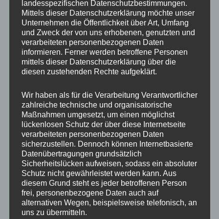
landesspezifischen Datenschutzbestimmungen.
Beschreibung
Herstellerangaben
Mittels dieser Datenschutzerklärung möchte unser
Unternehmen die Öffentlichkeit über Art, Umfang
und Zweck der von uns erhobenen, genutzten und
Double the Style. Double the Fun.
verarbeiteten personenbezogenen Daten
informieren. Ferner werden betroffene Personen
mittels dieser Datenschutzerklärung über die
Das Noppie-Heart-Patch 2er-Set bringt dir zwei
diesen zustehenden Rechte aufgeklärt.
praktische Patches für kreative Momente, stabile
Aufnahmen und einen modernen Look – egal, ob du
Wir haben als für die Verarbeitung Verantwortlicher
sie selbst kombinierst oder eines davon als kleines
zahlreiche technische und organisatorische
Geschenk weitergibst.
Maßnahmen umgesetzt, um einen möglichst
lückenlosen Schutz der über diese Internetseite
verarbeiteten personenbezogenen Daten
HANDYHALTERUNG NOPPIE-HEART-
sicherzustellen. Dennoch können Internetbasierte
PATCH 2ER-SET
Datenübertragungen grundsätzlich
Sicherheitslücken aufweisen, sodass ein absoluter
Zwei Patches, frei wählbar aus allen fünf Farben.
Schutz nicht gewährleistet werden kann. Aus
Ideal, wenn du mehrere Cases nutzt, gern zwischen
diesem Grund steht es jeder betroffenen Person
frei, personenbezogene Daten auch auf
Looks wechselst oder ein Set teilen möchtest.
alternativen Wegen, beispielsweise telefonisch, an
Kombiniere zwei identische Farben, mixe
uns zu übermitteln.
unterschiedliche Töne oder überrasche jemanden mit