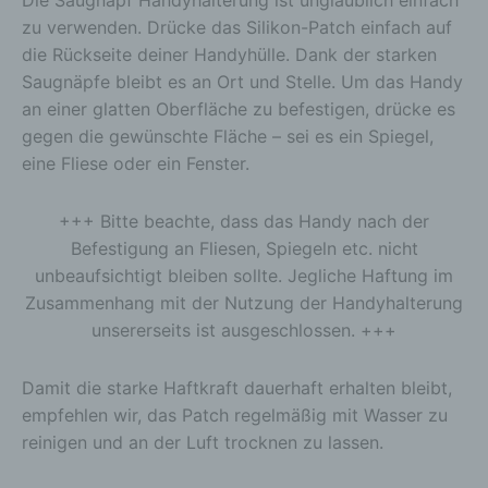
Die Saugnapf Handyhalterung ist unglaublich einfach
wie das Erheben, das Erfassen, die Organisation,
zu verwenden. Drücke das Silikon-Patch einfach auf
das Ordnen, die Speicherung, die Anpassung oder
Veränderung, das Auslesen, das Abfragen, die
die Rückseite deiner Handyhülle. Dank der starken
Verwendung, die Offenlegung durch Übermittlung,
Saugnäpfe bleibt es an Ort und Stelle. Um das Handy
Verbreitung oder eine andere Form der
an einer glatten Oberfläche zu befestigen, drücke es
Bereitstellung, den Abgleich oder die Verknüpfung,
gegen die gewünschte Fläche – sei es ein Spiegel,
die Einschränkung, das Löschen oder die
Vernichtung.
eine Fliese oder ein Fenster.
d) Einschränkung der Verarbeitung
+++ Bitte beachte, dass das Handy nach der
Einschränkung der Verarbeitung ist die Markierung
gespeicherter personenbezogener Daten mit dem
Befestigung an Fliesen, Spiegeln etc. nicht
Ziel, ihre künftige Verarbeitung einzuschränken.
unbeaufsichtigt bleiben sollte. Jegliche Haftung im
e) Profiling
Zusammenhang mit der Nutzung der Handyhalterung
unsererseits ist ausgeschlossen. +++
Profiling ist jede Art der automatisierten
Verarbeitung personenbezogener Daten, die darin
besteht, dass diese personenbezogenen Daten
Damit die starke Haftkraft dauerhaft erhalten bleibt,
verwendet werden, um bestimmte persönliche
empfehlen wir, das Patch regelmäßig mit Wasser zu
Aspekte, die sich auf eine natürliche Person
beziehen, zu bewerten, insbesondere, um Aspekte
reinigen und an der Luft trocknen zu lassen.
bezüglich Arbeitsleistung, wirtschaftlicher Lage,
Gesundheit, persönlicher Vorlieben, Interessen,