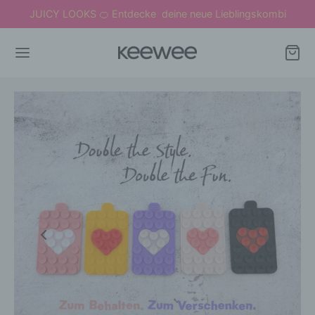
JUICY LOOKS
Entdecke deine neue Lieblingskombi
🍊