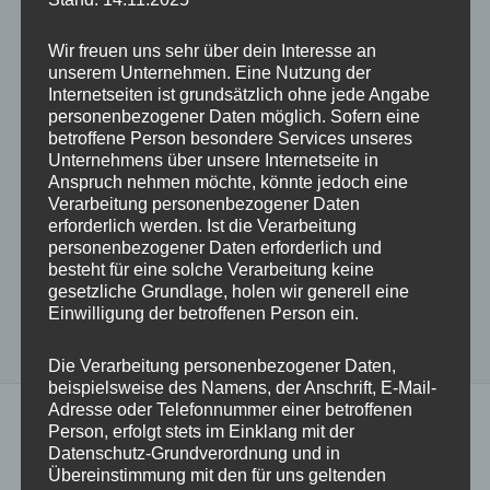
★
Noppie-Heart-Patch:
Silikonhalterung | Saugnäpfe
beidseitig | ca. 5,5 × 9cm
Wir freuen uns sehr über dein Interesse an
★
Lieferumfang:
2 Patches Farbe nach Wahl
unserem Unternehmen. Eine Nutzung der
Internetseiten ist grundsätzlich ohne jede Angabe
+++ funktioniert nur auf glatten Oberflächen +++
personenbezogener Daten möglich. Sofern eine
betroffene Person besondere Services unseres
Unternehmens über unsere Internetseite in
Lieferung in 2–5 Werktagen | Gratisversand in DE
Anspruch nehmen möchte, könnte jedoch eine
Verarbeitung personenbezogener Daten
erforderlich werden. Ist die Verarbeitung
weitere Produktdetails und Infos >>
personenbezogener Daten erforderlich und
besteht für eine solche Verarbeitung keine
gesetzliche Grundlage, holen wir generell eine
Einwilligung der betroffenen Person ein.
Die Verarbeitung personenbezogener Daten,
beispielsweise des Namens, der Anschrift, E-Mail-
Adresse oder Telefonnummer einer betroffenen
Person, erfolgt stets im Einklang mit der
Datenschutz-Grundverordnung und in
Übereinstimmung mit den für uns geltenden