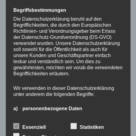
einem zweiten Patch.
Begriffsbestimmungen
Die Datenschutzerklärung beruht auf den
★
Noppie-Heart-Patch 2er-Set:
Du erhältst zwei
Begrifflichkeiten, die durch den Europäischen
Noppie-Heart-Patches deiner Wahl. Das Patch ist in
Richtlinien- und Verordnungsgeber beim Erlass
der Datenschutz-Grundverordnung (DS-GVO)
den Farben Black
♥
Red, Soft Nude
♥
Peach,
verwendet wurden. Unsere Datenschutzerklärung
Lavender
♥
Soft Nude, Orange
♥
Red und Peach
♥
soll sowohl für die Öffentlichkeit als auch für
White erhältlich.
unsere Kunden und Geschäftspartner einfach
lesbar und verständlich sein. Um dies zu
gewährleisten, möchten wir vorab die verwendeten
+++ funktioniert nur auf glatten, sauberen
Begrifflichkeiten erläutern.
Oberflächen +++
Wir verwenden in dieser Datenschutzerklärung
Das Produkt Handyhalterung Noppie-Heart-Patch –
unter anderem die folgenden Begriffe:
2er-Set beinhaltet zwei Silikonpatches. Handyhüllen
sind nicht enthalten.
a) personenbezogene Daten
Personenbezogene Daten sind alle Informationen,
die sich auf eine identifizierte oder identifizierbare
PATCH
Essenziell
Statistiken
natürliche Person (im Folgenden „betroffene
Person") beziehen. Als identifizierbar wird eine