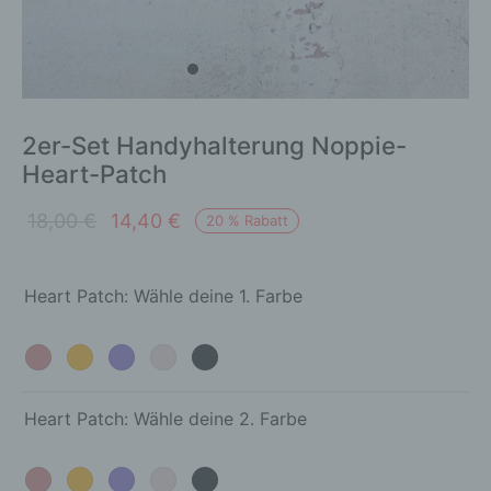
2er-Set Handyhalterung Noppie-
Heart-Patch
Ursprünglicher
Aktueller
18,00
€
14,40
€
20
%
Rabatt
Preis war:
Preis ist:
18,00 €
14,40 €.
Heart Patch: Wähle deine 1. Farbe
Heart Patch: Wähle deine 2. Farbe