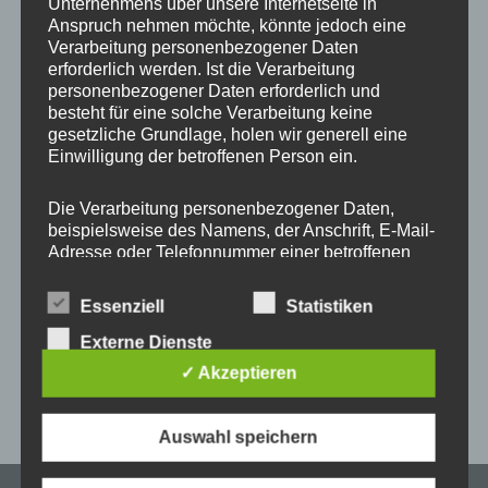
Unternehmens über unsere Internetseite in
Start
/
Produkt ONE MULTI - Farbe Kordel und
Metallelemente
/
#68 Nightsky + Gold
Anspruch nehmen möchte, könnte jedoch eine
Verarbeitung personenbezogener Daten
erforderlich werden. Ist die Verarbeitung
personenbezogener Daten erforderlich und
besteht für eine solche Verarbeitung keine
Dieses
gesetzliche Grundlage, holen wir generell eine
Produkt
Einwilligung der betroffenen Person ein.
weist
mehrere
Die Verarbeitung personenbezogener Daten,
beispielsweise des Namens, der Anschrift, E-Mail-
Varianten
Adresse oder Telefonnummer einer betroffenen
auf.
Person, erfolgt stets im Einklang mit der
Die
Universal Handykette
Datenschutz-Grundverordnung und in
Essenziell
Statistiken
Optionen
MULTICOLOR Snap ONE
Übereinstimmung mit den für uns geltenden
for Patch
landesspezifischen Datenschutzbestimmungen.
Externe Dienste
können
Mittels dieser Datenschutzerklärung möchte unser
auf
✓ Akzeptieren
Unternehmen die Öffentlichkeit über Art, Umfang
–
16,95
€
20,95
€
der
und Zweck der von uns erhobenen, genutzten und
Produktseite
verarbeiteten personenbezogenen Daten
Auswahl speichern
informieren. Ferner werden betroffene Personen
gewählt
mittels dieser Datenschutzerklärung über die
werden