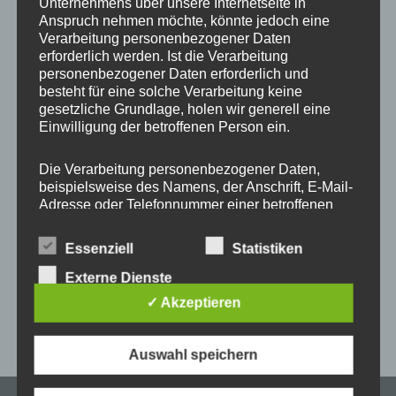
Unternehmens über unsere Internetseite in
Start
/
Produkt ONE MULTI - Farbe Kordel und
Metallelemente
/
#67 Zebra + Gold
Anspruch nehmen möchte, könnte jedoch eine
Verarbeitung personenbezogener Daten
erforderlich werden. Ist die Verarbeitung
personenbezogener Daten erforderlich und
besteht für eine solche Verarbeitung keine
Dieses
gesetzliche Grundlage, holen wir generell eine
Produkt
Einwilligung der betroffenen Person ein.
weist
mehrere
Die Verarbeitung personenbezogener Daten,
beispielsweise des Namens, der Anschrift, E-Mail-
Varianten
Adresse oder Telefonnummer einer betroffenen
auf.
Person, erfolgt stets im Einklang mit der
Die
Universal Handykette
Datenschutz-Grundverordnung und in
Essenziell
Statistiken
Optionen
MULTICOLOR Snap ONE
Übereinstimmung mit den für uns geltenden
for Patch
landesspezifischen Datenschutzbestimmungen.
Externe Dienste
können
Mittels dieser Datenschutzerklärung möchte unser
auf
✓ Akzeptieren
Unternehmen die Öffentlichkeit über Art, Umfang
–
16,95
€
20,95
€
der
und Zweck der von uns erhobenen, genutzten und
Produktseite
verarbeiteten personenbezogenen Daten
Auswahl speichern
informieren. Ferner werden betroffene Personen
gewählt
mittels dieser Datenschutzerklärung über die
werden