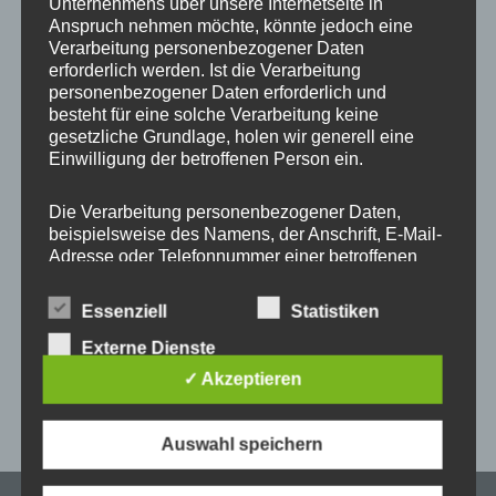
Unternehmens über unsere Internetseite in
Start
/
Produkt ONE MULTI - Farbe Kordel und
Metallelemente
/
#63 Viper + Silber
Anspruch nehmen möchte, könnte jedoch eine
Verarbeitung personenbezogener Daten
erforderlich werden. Ist die Verarbeitung
personenbezogener Daten erforderlich und
besteht für eine solche Verarbeitung keine
Dieses
gesetzliche Grundlage, holen wir generell eine
Produkt
Einwilligung der betroffenen Person ein.
weist
mehrere
Die Verarbeitung personenbezogener Daten,
beispielsweise des Namens, der Anschrift, E-Mail-
Varianten
Adresse oder Telefonnummer einer betroffenen
auf.
Person, erfolgt stets im Einklang mit der
Die
Universal Handykette
Datenschutz-Grundverordnung und in
Essenziell
Statistiken
Optionen
MULTICOLOR Snap ONE
Übereinstimmung mit den für uns geltenden
for Patch
landesspezifischen Datenschutzbestimmungen.
Externe Dienste
können
Mittels dieser Datenschutzerklärung möchte unser
auf
✓ Akzeptieren
Unternehmen die Öffentlichkeit über Art, Umfang
–
16,95
€
20,95
€
der
und Zweck der von uns erhobenen, genutzten und
Produktseite
verarbeiteten personenbezogenen Daten
Auswahl speichern
informieren. Ferner werden betroffene Personen
gewählt
mittels dieser Datenschutzerklärung über die
werden