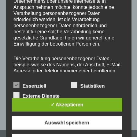
Unternehmens über unsere Internetseite in
Start
/
Produkt ONE MULTI - Farbe Kordel und
Metallelemente
/
#61 Rosenrot + Gold
Anspruch nehmen möchte, könnte jedoch eine
Verarbeitung personenbezogener Daten
erforderlich werden. Ist die Verarbeitung
personenbezogener Daten erforderlich und
besteht für eine solche Verarbeitung keine
Dieses
gesetzliche Grundlage, holen wir generell eine
Produkt
Einwilligung der betroffenen Person ein.
weist
mehrere
Die Verarbeitung personenbezogener Daten,
beispielsweise des Namens, der Anschrift, E-Mail-
Varianten
Adresse oder Telefonnummer einer betroffenen
auf.
Person, erfolgt stets im Einklang mit der
Die
Universal Handykette
Datenschutz-Grundverordnung und in
Essenziell
Statistiken
Optionen
MULTICOLOR Snap ONE
Übereinstimmung mit den für uns geltenden
for Patch
landesspezifischen Datenschutzbestimmungen.
Externe Dienste
können
Mittels dieser Datenschutzerklärung möchte unser
auf
✓ Akzeptieren
Unternehmen die Öffentlichkeit über Art, Umfang
–
16,95
€
20,95
€
der
und Zweck der von uns erhobenen, genutzten und
Produktseite
verarbeiteten personenbezogenen Daten
Auswahl speichern
informieren. Ferner werden betroffene Personen
gewählt
mittels dieser Datenschutzerklärung über die
werden