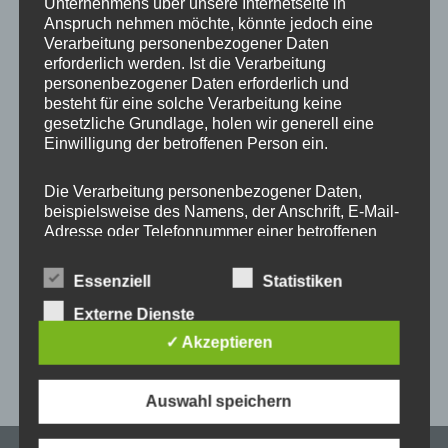
Unternehmens über unsere Internetseite in
Start
/
Produkt ONE MULTI - Farbe Kordel und
Metallelemente
/
#56 Orchidee + Gold
Anspruch nehmen möchte, könnte jedoch eine
Verarbeitung personenbezogener Daten
erforderlich werden. Ist die Verarbeitung
personenbezogener Daten erforderlich und
besteht für eine solche Verarbeitung keine
Dieses
gesetzliche Grundlage, holen wir generell eine
Produkt
Einwilligung der betroffenen Person ein.
weist
mehrere
Die Verarbeitung personenbezogener Daten,
beispielsweise des Namens, der Anschrift, E-Mail-
Varianten
Adresse oder Telefonnummer einer betroffenen
auf.
Person, erfolgt stets im Einklang mit der
Die
Universal Handykette
Datenschutz-Grundverordnung und in
Essenziell
Statistiken
Optionen
MULTICOLOR Snap ONE
Übereinstimmung mit den für uns geltenden
for Patch
landesspezifischen Datenschutzbestimmungen.
Externe Dienste
können
Mittels dieser Datenschutzerklärung möchte unser
auf
✓ Akzeptieren
Unternehmen die Öffentlichkeit über Art, Umfang
–
16,95
€
20,95
€
der
und Zweck der von uns erhobenen, genutzten und
Produktseite
verarbeiteten personenbezogenen Daten
Auswahl speichern
informieren. Ferner werden betroffene Personen
gewählt
mittels dieser Datenschutzerklärung über die
werden