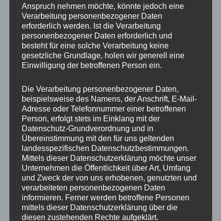
Produkt
Produkt
Anspruch nehmen möchte, könnte jedoch eine
weist
weist
Verarbeitung personenbezogener Daten
mehrere
mehrere
erforderlich werden. Ist die Verarbeitung
personenbezogener Daten erforderlich und
Varianten
Variante
besteht für eine solche Verarbeitung keine
auf.
auf.
gesetzliche Grundlage, holen wir generell eine
NEW: iPhone 17 Serie
NEW: iPhone 17 Serie
Die
Die
Einwilligung der betroffenen Person ein.
Handykette GOLD METAL
Premium Handyhülle
Optionen
Optione
BLACK Snap inkl. Case
transparent mit Ösen für
Handykette
können
können
Die Verarbeitung personenbezogener Daten,
beispielsweise des Namens, der Anschrift, E-Mail-
auf
auf
30,00
€
Adresse oder Telefonnummer einer betroffenen
18,95
€
der
der
Person, erfolgt stets im Einklang mit der
Produktseite
Produkts
Datenschutz-Grundverordnung und in
gewählt
gewählt
Übereinstimmung mit den für uns geltenden
landesspezifischen Datenschutzbestimmungen.
werden
werden
Mittels dieser Datenschutzerklärung möchte unser
Dieses
Dieses
Unternehmen die Öffentlichkeit über Art, Umfang
Produkt
Produkt
und Zweck der von uns erhobenen, genutzten und
verarbeiteten personenbezogenen Daten
weist
weist
informieren. Ferner werden betroffene Personen
mehrere
mehrere
mittels dieser Datenschutzerklärung über die
Varianten
Variante
diesen zustehenden Rechte aufgeklärt.