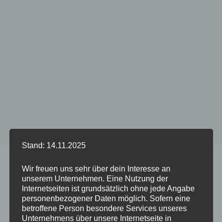
Stand: 14.11.2025
Start
/
Produkt CLEAR Case mit Ösen - Phone Model
/
iPhone XR
Wir freuen uns sehr über dein Interesse an
unserem Unternehmen. Eine Nutzung der
Internetseiten ist grundsätzlich ohne jede Angabe
personenbezogener Daten möglich. Sofern eine
betroffene Person besondere Services unseres
Dieses
Dieses
Unternehmens über unsere Internetseite in