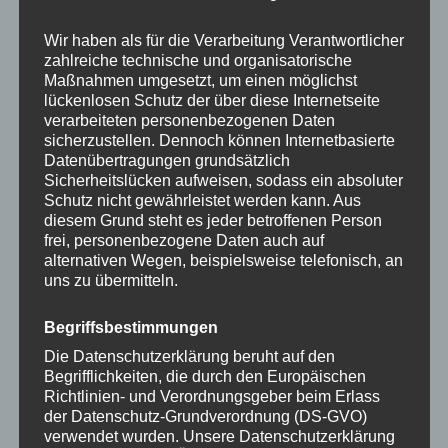
auf.
auf.
NEW: iPhone 17 Serie
NEW: iPhone 17 Serie
Die
Die
Wir haben als für die Verarbeitung Verantwortlicher
Handykette GOLD METAL
Handykette GOLD METAL
Optionen
Optione
zahlreiche technische und organisatorische
BLUSH Snap inkl. Case
CAMEL Snap inkl. Case
Maßnahmen umgesetzt, um einen möglichst
können
können
lückenlosen Schutz der über diese Internetseite
auf
auf
30,00
€
30,00
€
verarbeiteten personenbezogenen Daten
der
der
sicherzustellen. Dennoch können Internetbasierte
Produktseite
Produkts
Datenübertragungen grundsätzlich
Sicherheitslücken aufweisen, sodass ein absoluter
gewählt
gewählt
Schutz nicht gewährleistet werden kann. Aus
werden
werden
diesem Grund steht es jeder betroffenen Person
Dieses
Dieses
frei, personenbezogene Daten auch auf
Produkt
Produkt
alternativen Wegen, beispielsweise telefonisch, an
weist
weist
uns zu übermitteln.
mehrere
mehrere
Varianten
Variante
Begriffsbestimmungen
auf.
auf.
Die Datenschutzerklärung beruht auf den
NEW: iPhone 17 Serie
NEW: iPhone 17 Serie
Die
Die
Begrifflichkeiten, die durch den Europäischen
Handykette GOLD METAL
Handykette GOLD METAL
Richtlinien- und Verordnungsgeber beim Erlass
Optionen
Optione
FUCHSIA Snap inkl. Case
MACCHIATO Snap inkl.
der Datenschutz-Grundverordnung (DS-GVO)
Case
können
können
verwendet wurden. Unsere Datenschutzerklärung
auf
auf