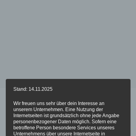
Stand: 14.11.2025
Start
/
Produkt CLEAR Case mit Ösen - Phone Model
/
Galaxy S20/S20 5G
Wir freuen uns sehr über dein Interesse an
unserem Unternehmen. Eine Nutzung der
Internetseiten ist grundsätzlich ohne jede Angabe
personenbezogener Daten möglich. Sofern eine
betroffene Person besondere Services unseres
Dieses
Dieses
Unternehmens über unsere Internetseite in