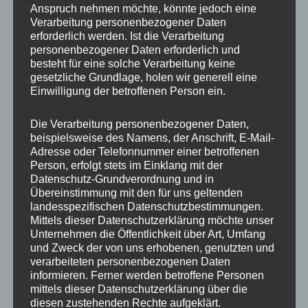
Produkt
Produkt
Anspruch nehmen möchte, könnte jedoch eine
weist
weist
Verarbeitung personenbezogener Daten
mehrere
mehrere
erforderlich werden. Ist die Verarbeitung
personenbezogener Daten erforderlich und
Varianten
Variante
besteht für eine solche Verarbeitung keine
auf.
auf.
gesetzliche Grundlage, holen wir generell eine
NEW: iPhone 17 Serie
NEW: iPhone 17 Serie
Die
Die
Einwilligung der betroffenen Person ein.
Handykette GOLD METAL
Premium Handyhülle
Optionen
Optione
BLACK Snap inkl. Case
transparent mit Ösen für
Handykette
können
können
Die Verarbeitung personenbezogener Daten,
beispielsweise des Namens, der Anschrift, E-Mail-
auf
auf
30,00
€
Adresse oder Telefonnummer einer betroffenen
18,95
€
der
der
Person, erfolgt stets im Einklang mit der
Produktseite
Produkts
Datenschutz-Grundverordnung und in
gewählt
gewählt
Übereinstimmung mit den für uns geltenden
landesspezifischen Datenschutzbestimmungen.
werden
werden
Mittels dieser Datenschutzerklärung möchte unser
Dieses
Dieses
Unternehmen die Öffentlichkeit über Art, Umfang
Produkt
Produkt
und Zweck der von uns erhobenen, genutzten und
verarbeiteten personenbezogenen Daten
weist
weist
informieren. Ferner werden betroffene Personen
mehrere
mehrere
mittels dieser Datenschutzerklärung über die
Varianten
Variante
diesen zustehenden Rechte aufgeklärt.