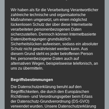
auf.
auf.
NEW: iPhone 17 Serie
NEW: iPhone 17 Serie
Die
Die
Wir haben als für die Verarbeitung Verantwortlicher
Handykette GOLD METAL
Handykette GOLD METAL
Optionen
Optione
zahlreiche technische und organisatorische
BLUSH Snap inkl. Case
CAMEL Snap inkl. Case
Maßnahmen umgesetzt, um einen möglichst
können
können
lückenlosen Schutz der über diese Internetseite
auf
auf
30,00
€
30,00
€
verarbeiteten personenbezogenen Daten
der
der
sicherzustellen. Dennoch können Internetbasierte
Produktseite
Produkts
Datenübertragungen grundsätzlich
Sicherheitslücken aufweisen, sodass ein absoluter
gewählt
gewählt
Schutz nicht gewährleistet werden kann. Aus
werden
werden
diesem Grund steht es jeder betroffenen Person
Dieses
Dieses
frei, personenbezogene Daten auch auf
Produkt
Produkt
alternativen Wegen, beispielsweise telefonisch, an
weist
weist
uns zu übermitteln.
mehrere
mehrere
Varianten
Variante
Begriffsbestimmungen
auf.
auf.
Die Datenschutzerklärung beruht auf den
NEW: iPhone 17 Serie
NEW: iPhone 17 Serie
Die
Die
Begrifflichkeiten, die durch den Europäischen
Handykette GOLD METAL
Handykette GOLD METAL
Richtlinien- und Verordnungsgeber beim Erlass
Optionen
Optione
FUCHSIA Snap inkl. Case
MACCHIATO Snap inkl.
der Datenschutz-Grundverordnung (DS-GVO)
Case
können
können
verwendet wurden. Unsere Datenschutzerklärung
auf
auf