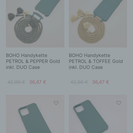
Betroffene Person ist jede identifizierte oder
identifizierbare natürliche Person, deren
Dieses
Dieses
personenbezogene Daten von dem für die
Produkt
Produkt
Verarbeitung Verantwortlichen verarbeitet werden.
weist
weist
c) Verarbeitung
mehrere
mehrere
Verarbeitung ist jeder mit oder ohne Hilfe
Varianten
Variante
automatisierter Verfahren ausgeführte Vorgang
auf.
auf.
oder jede solche Vorgangsreihe im
Die
Die
Zusammenhang mit personenbezogenen Daten
BOHO Handykette
BOHO Handykette
wie das Erheben, das Erfassen, die Organisation,
Optionen
Optione
PETROL & PEPPER Gold
PETROL & TOFFEE Gold
das Ordnen, die Speicherung, die Anpassung oder
inkl. DUO Case
inkl. DUO Case
können
können
Veränderung, das Auslesen, das Abfragen, die
auf
auf
Verwendung, die Offenlegung durch Übermittlung,
Ursprünglicher
Aktueller
Ursprünglicher
Aktueller
42,90
€
36,47
€
42,90
€
36,47
€
der
der
Verbreitung oder eine andere Form der
Preis war:
Preis ist:
Preis war:
Preis ist:
Bereitstellung, den Abgleich oder die Verknüpfung,
Produktseite
Produkts
die Einschränkung, das Löschen oder die
42,90 €
36,47 €.
42,90 €
36,47 €.
gewählt
gewählt
Vernichtung.
werden
werden
d) Einschränkung der Verarbeitung
Dieses
Dieses
Einschränkung der Verarbeitung ist die Markierung
Produkt
Produkt
gespeicherter personenbezogener Daten mit dem
weist
weist
Ziel, ihre künftige Verarbeitung einzuschränken.