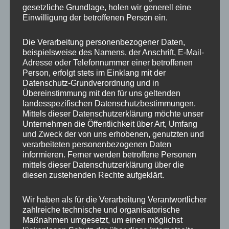
gesetzliche Grundlage, holen wir generell eine
auf.
auf.
Einwilligung der betroffenen Person ein.
Die
Die
Handykette JUST MIX
Handykette JUST
Optionen
Optione
PETROL & SAND inkl.
PETROL inkl. DUO Case
Die Verarbeitung personenbezogener Daten,
DUO Case
können
können
beispielsweise des Namens, der Anschrift, E-Mail-
auf
auf
35,00
€
Adresse oder Telefonnummer einer betroffenen
35,00
€
Person, erfolgt stets im Einklang mit der
der
der
Datenschutz-Grundverordnung und in
Produktseite
Produkts
Übereinstimmung mit den für uns geltenden
gewählt
gewählt
landesspezifischen Datenschutzbestimmungen.
werden
werden
Mittels dieser Datenschutzerklärung möchte unser
Unternehmen die Öffentlichkeit über Art, Umfang
Dieses
Dieses
und Zweck der von uns erhobenen, genutzten und
Produkt
Produkt
verarbeiteten personenbezogenen Daten
weist
weist
informieren. Ferner werden betroffene Personen
mittels dieser Datenschutzerklärung über die
mehrere
mehrere
diesen zustehenden Rechte aufgeklärt.
Varianten
Variante
auf.
auf.
Wir haben als für die Verarbeitung Verantwortlicher
Die
Die
Handykette Just Mix
Handykette Just Mix
zahlreiche technische und organisatorische
Optionen
Optione
PETROL & ORANGE Snap
PETROL & NEON Snap
Maßnahmen umgesetzt, um einen möglichst
inkl. DUO Case
inkl. DUO Case