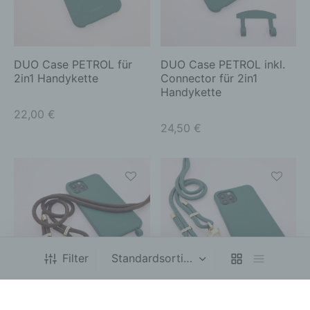
mehrere
mehrere
e) Profiling
Varianten
Variante
Profiling ist jede Art der automatisierten
auf.
auf.
Verarbeitung personenbezogener Daten, die darin
Die
Die
besteht, dass diese personenbezogenen Daten
DUO Case PETROL für
DUO Case PETROL inkl.
verwendet werden, um bestimmte persönliche
Optionen
Optione
2in1 Handykette
Connector für 2in1
Aspekte, die sich auf eine natürliche Person
Handykette
können
können
beziehen, zu bewerten, insbesondere, um Aspekte
auf
auf
22,00
€
bezüglich Arbeitsleistung, wirtschaftlicher Lage,
24,50
€
der
der
Gesundheit, persönlicher Vorlieben, Interessen,
Zuverlässigkeit, Verhalten, Aufenthaltsort oder
Produktseite
Produkts
Ortswechsel dieser natürlichen Person zu
gewählt
gewählt
analysieren oder vorherzusagen.
werden
werden
f) Pseudonymisierung
Dieses
Dieses
Pseudonymisierung ist die Verarbeitung
Produkt
Produkt
personenbezogener Daten in einer Weise, auf
weist
weist
welche die personenbezogenen Daten ohne
mehrere
mehrere
Hinzuziehung zusätzlicher Informationen nicht
Filter
mehr einer spezifischen betroffenen Person
Varianten
Variante
zugeordnet werden können, sofern diese
auf.
auf.
zusätzlichen Informationen gesondert aufbewahrt
Die
Die