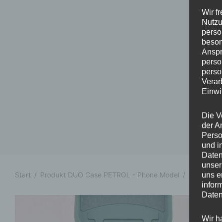
Wir f
Nutzu
perso
beson
Anspr
perso
perso
Verar
Einwi
Die V
der A
Perso
und i
Daten
unser
Start
/
Produkt DUO Case PETROL - Phone Model
/
iPhone 16
uns e
infor
Daten
Wir h