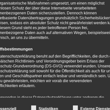
rganisatorische Maßnahmen umgesetzt, um einen möglichst
nlosen Schutz der über diese Internetseite verarbeiteten
nenbezogenen Daten sicherzustellen. Dennoch können
Dieses
netbasierte Datenübertragungen grundsätzlich Sicherheitslücke
Produkt
isen, sodass ein absoluter Schutz nicht gewährleistet werden k
iesem Grund steht es jeder betroffenen Person frei,
weist
nenbezogene Daten auch auf alternativen Wegen, beispielswe
mehrere
onisch, an uns zu übermitteln.
n
Varianten
auf.
iffsbestimmungen
Die
atenschutzerklärung beruht auf den Begrifflichkeiten, die durch
n
Optionen
äischen Richtlinien- und Verordnungsgeber beim Erlass der
können
schutz-Grundverordnung (DS-GVO) verwendet wurden. Unser
schutzerklärung soll sowohl für die Öffentlichkeit als auch für u
auf
n und Geschäftspartner einfach lesbar und verständlich sein.
der
zu gewährleisten, möchten wir vorab die verwendeten
eite
Produktse
flichkeiten erläutern.
gewählt
Handykette JUST PETROL inkl.
werden
erwenden in dieser Datenschutzerklärung unter anderem die
DUO Case
nden Begriffe:
ssenziell
Statistiken
Externe Dienst