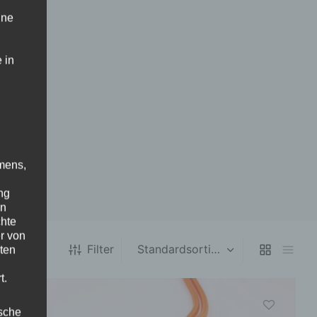
ine
 in
mens,
ng
en
chte
r von
Filter
ten
t.
ische