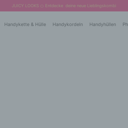
JUICY LOOKS
Entdecke deine neue Lieblingskombi
🍊
Handykette & Hülle
Handykordeln
Handyhüllen
Ph