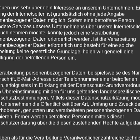
reuen uns sehr über dein Interesse an unserem Unternehmen. E
ng der Internetseiten ist grundsätzlich ohne jede Angabe
nenbezogener Daten möglich. Sofern eine betroffene Person
dere Services unseres Unternehmens über unsere Internetseite
uch nehmen möchte, könnte jedoch eine Verarbeitung
nenbezogener Daten erforderlich werden. Ist die Verarbeitung
nenbezogener Daten erforderlich und besteht für eine solche
beitung keine gesetzliche Grundlage, holen wir generell eine
lligung der betroffenen Person ein.
erarbeitung personenbezogener Daten, beispielsweise des Na
nschrift, E-Mail-Adresse oder Telefonnummer einer betroffenen
n, erfolgt stets im Einklang mit der Datenschutz-Grundverordnu
n Übereinstimmung mit den für uns geltenden landesspezifisch
schutzbestimmungen. Mittels dieser Datenschutzerklärung mö
 Unternehmen die Öffentlichkeit über Art, Umfang und Zweck de
rhobenen, genutzten und verarbeiteten personenbezogenen Da
mieren. Ferner werden betroffene Personen mittels dieser
schutzerklärung über die diesen zustehenden Rechte aufgeklär
aben als für die Verarbeitung Verantwortlicher zahlreiche techn