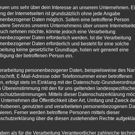
reuen uns sehr über dein Interesse an unserem Unternehmen. E
ng der Internetseiten ist grundsätzlich ohne jede Angabe
nenbezogener Daten möglich. Sofern eine betroffene Person
dere Services unseres Unternehmens über unsere Internetseite
uch nehmen möchte, könnte jedoch eine Verarbeitung
nenbezogener Daten erforderlich werden. Ist die Verarbeitung
nenbezogener Daten erforderlich und besteht für eine solche
beitung keine gesetzliche Grundlage, holen wir generell eine
lligung der betroffenen Person ein.
erarbeitung personenbezogener Daten, beispielsweise des Na
nschrift, E-Mail-Adresse oder Telefonnummer einer betroffenen
n, erfolgt stets im Einklang mit der Datenschutz-Grundverordnu
n Übereinstimmung mit den für uns geltenden landesspezifisch
schutzbestimmungen. Mittels dieser Datenschutzerklärung mö
 Unternehmen die Öffentlichkeit über Art, Umfang und Zweck de
 Pro Max
rhobenen, genutzten und verarbeiteten personenbezogenen Da
mieren. Ferner werden betroffene Personen mittels dieser
schutzerklärung über die diesen zustehenden Rechte aufgeklär
aben als für die Verarbeitung Verantwortlicher zahlreiche techn