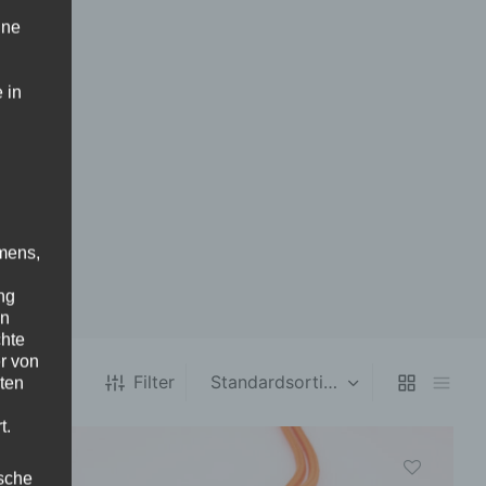
ine
 in
mens,
ng
en
chte
r von
Filter
ten
t.
ische