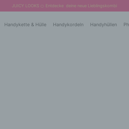
JUICY LOOKS
Entdecke deine neue Lieblingskombi
🍊
Handykette & Hülle
Handykordeln
Handyhüllen
Ph