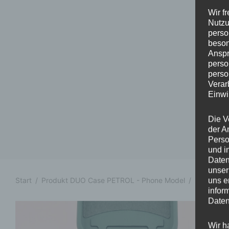
Wir f
Nutzu
perso
beson
Anspr
perso
perso
Verar
Einwi
Die V
der A
Perso
und i
Daten
unser
Start
/
Produkt DUO Case PETROL - Phone Model
/
iPhone 15
uns e
infor
Daten
Wir h