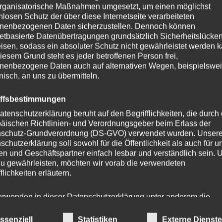
rganisatorische Maßnahmen umgesetzt, um einen möglichst
nlosen Schutz der über diese Internetseite verarbeiteten
nenbezogenen Daten sicherzustellen. Dennoch können
Dieses
netbasierte Datenübertragungen grundsätzlich Sicherheitslücke
Produkt
isen, sodass ein absoluter Schutz nicht gewährleistet werden k
iesem Grund steht es jeder betroffenen Person frei,
weist
nenbezogene Daten auch auf alternativen Wegen, beispielswe
mehrere
onisch, an uns zu übermitteln.
n
Varianten
auf.
iffsbestimmungen
Die
atenschutzerklärung beruht auf den Begrifflichkeiten, die durch
n
Optionen
äischen Richtlinien- und Verordnungsgeber beim Erlass der
können
schutz-Grundverordnung (DS-GVO) verwendet wurden. Unser
schutzerklärung soll sowohl für die Öffentlichkeit als auch für u
auf
n und Geschäftspartner einfach lesbar und verständlich sein.
der
zu gewährleisten, möchten wir vorab die verwendeten
eite
Produktse
flichkeiten erläutern.
gewählt
Handykette JUST PETROL inkl.
werden
erwenden in dieser Datenschutzerklärung unter anderem die
DUO Case
nden Begriffe:
ssenziell
Statistiken
Externe Dienst