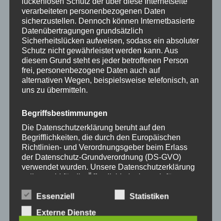
können
können
lückenlosen Schutz der über diese Internetseite
verarbeiteten personenbezogenen Daten
auf
auf
sicherzustellen. Dennoch können Internetbasierte
36,90
€
36,90
€
der
der
Datenübertragungen grundsätzlich
Produktseite
Produkts
Sicherheitslücken aufweisen, sodass ein absoluter
gewählt
gewählt
Schutz nicht gewährleistet werden kann. Aus
Zurücksetzen
diesem Grund steht es jeder betroffenen Person
werden
werden
frei, personenbezogene Daten auch auf
alternativen Wegen, beispielsweise telefonisch, an
uns zu übermitteln.
Dieses
Dieses
Begriffsbestimmungen
Produkt
Produkt
Die Datenschutzerklärung beruht auf den
weist
weist
Begrifflichkeiten, die durch den Europäischen
mehrere
mehrere
Richtlinien- und Verordnungsgeber beim Erlass
Varianten
Variante
der Datenschutz-Grundverordnung (DS-GVO)
auf.
auf.
verwendet wurden. Unsere Datenschutzerklärung
soll sowohl für die Öffentlichkeit als auch für
Die
Die
Handykette JUST MIX
Handykette JUST MIX
unsere Kunden und Geschäftspartner einfach
Optionen
Optione
PETROL & FLOWER inkl.
PETROL & NEON inkl.
lesbar und verständlich sein. Um dies zu
Essenziell
Statistiken
DUO Case
DUO Case
können
können
gewährleisten, möchten wir vorab die verwendeten
Externe Dienste
auf
auf
Begrifflichkeiten erläutern.