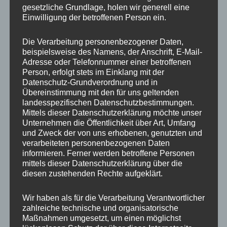
gesetzliche Grundlage, holen wir generell eine
auf.
auf.
Einwilligung der betroffenen Person ein.
Die
Die
Handykette JUST MIX
Handykette JUST
Optionen
Optione
PETROL & SAND inkl.
PETROL inkl. DUO Case
Die Verarbeitung personenbezogener Daten,
DUO Case
können
können
beispielsweise des Namens, der Anschrift, E-Mail-
auf
auf
35,00
€
Adresse oder Telefonnummer einer betroffenen
35,00
€
Person, erfolgt stets im Einklang mit der
der
der
Datenschutz-Grundverordnung und in
Produktseite
Produkts
Übereinstimmung mit den für uns geltenden
gewählt
gewählt
landesspezifischen Datenschutzbestimmungen.
werden
werden
Mittels dieser Datenschutzerklärung möchte unser
Unternehmen die Öffentlichkeit über Art, Umfang
Dieses
Dieses
und Zweck der von uns erhobenen, genutzten und
Produkt
Produkt
verarbeiteten personenbezogenen Daten
weist
weist
informieren. Ferner werden betroffene Personen
mittels dieser Datenschutzerklärung über die
mehrere
mehrere
diesen zustehenden Rechte aufgeklärt.
Varianten
Variante
auf.
auf.
Wir haben als für die Verarbeitung Verantwortlicher
Die
Die
Handykette Just Mix
Handykette Just Mix
zahlreiche technische und organisatorische
Optionen
Optione
PETROL & ORANGE Snap
PETROL & NEON Snap
Maßnahmen umgesetzt, um einen möglichst
inkl. DUO Case
inkl. DUO Case