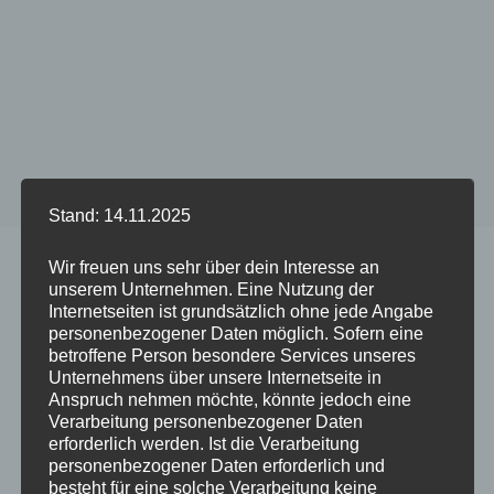
Stand: 14.11.2025
Start
/
Produkt DUO Case PETROL - Phone Model
/
iPhone
Wir freuen uns sehr über dein Interesse an
13
unserem Unternehmen. Eine Nutzung der
Internetseiten ist grundsätzlich ohne jede Angabe
personenbezogener Daten möglich. Sofern eine
betroffene Person besondere Services unseres
Dieses
Dieses
Unternehmens über unsere Internetseite in
Anspruch nehmen möchte, könnte jedoch eine
Produkt
Produkt
Verarbeitung personenbezogener Daten
weist
weist
erforderlich werden. Ist die Verarbeitung
mehrere
mehrere
personenbezogener Daten erforderlich und
Varianten
Variante
besteht für eine solche Verarbeitung keine