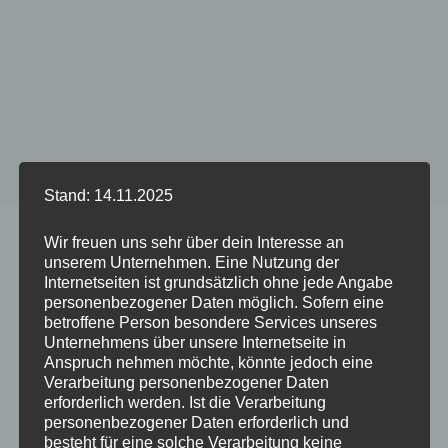
Stand: 14.11.2025
Start
/
Produkt DUO Case PETROL - Phone Model
/
iPhone
Wir freuen uns sehr über dein Interesse an
12 Mini
unserem Unternehmen. Eine Nutzung der
Internetseiten ist grundsätzlich ohne jede Angabe
personenbezogener Daten möglich. Sofern eine
betroffene Person besondere Services unseres
Dieses
Dieses
Unternehmens über unsere Internetseite in
Anspruch nehmen möchte, könnte jedoch eine
Produkt
Produkt
Verarbeitung personenbezogener Daten
weist
weist
erforderlich werden. Ist die Verarbeitung
mehrere
mehrere
personenbezogener Daten erforderlich und
Varianten
Variante
besteht für eine solche Verarbeitung keine