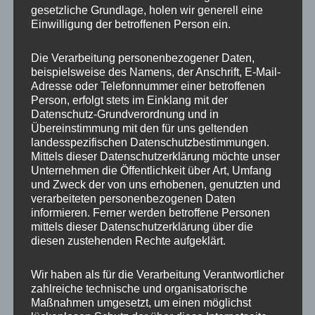
gesetzliche Grundlage, holen wir generell eine
auf.
auf.
Einwilligung der betroffenen Person ein.
Die
Die
Handykette JUST MIX
Handykette JUST
Optionen
Optione
PETROL & SAND inkl.
PETROL inkl. DUO Case
Die Verarbeitung personenbezogener Daten,
DUO Case
können
können
beispielsweise des Namens, der Anschrift, E-Mail-
auf
auf
35,00
€
Adresse oder Telefonnummer einer betroffenen
35,00
€
Person, erfolgt stets im Einklang mit der
der
der
Datenschutz-Grundverordnung und in
Produktseite
Produkts
Übereinstimmung mit den für uns geltenden
gewählt
gewählt
landesspezifischen Datenschutzbestimmungen.
werden
werden
Mittels dieser Datenschutzerklärung möchte unser
Unternehmen die Öffentlichkeit über Art, Umfang
Dieses
Dieses
und Zweck der von uns erhobenen, genutzten und
Produkt
Produkt
verarbeiteten personenbezogenen Daten
weist
weist
informieren. Ferner werden betroffene Personen
mittels dieser Datenschutzerklärung über die
mehrere
mehrere
diesen zustehenden Rechte aufgeklärt.
Varianten
Variante
auf.
auf.
Wir haben als für die Verarbeitung Verantwortlicher
Die
Die
Handykette Just Mix
Handykette Just Mix
zahlreiche technische und organisatorische
Optionen
Optione
PETROL & ORANGE Snap
PETROL & NEON Snap
Maßnahmen umgesetzt, um einen möglichst
inkl. DUO Case
inkl. DUO Case