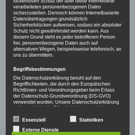
können
können
lückenlosen Schutz der über diese Internetseite
verarbeiteten personenbezogenen Daten
auf
auf
sicherzustellen. Dennoch können Internetbasierte
36,90
€
36,90
€
der
der
Datenübertragungen grundsätzlich
Produktseite
Produkts
Sicherheitslücken aufweisen, sodass ein absoluter
gewählt
gewählt
Schutz nicht gewährleistet werden kann. Aus
Zurücksetzen
diesem Grund steht es jeder betroffenen Person
werden
werden
frei, personenbezogene Daten auch auf
alternativen Wegen, beispielsweise telefonisch, an
uns zu übermitteln.
Dieses
Dieses
Begriffsbestimmungen
Produkt
Produkt
Die Datenschutzerklärung beruht auf den
weist
weist
Begrifflichkeiten, die durch den Europäischen
mehrere
mehrere
Richtlinien- und Verordnungsgeber beim Erlass
Varianten
Variante
der Datenschutz-Grundverordnung (DS-GVO)
auf.
auf.
verwendet wurden. Unsere Datenschutzerklärung
soll sowohl für die Öffentlichkeit als auch für
Die
Die
Handykette JUST MIX
Handykette JUST MIX
unsere Kunden und Geschäftspartner einfach
Optionen
Optione
PETROL & FLOWER inkl.
PETROL & NEON inkl.
lesbar und verständlich sein. Um dies zu
Essenziell
Statistiken
DUO Case
DUO Case
können
können
gewährleisten, möchten wir vorab die verwendeten
Externe Dienste
auf
auf
Begrifflichkeiten erläutern.