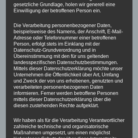
gesetzliche Grundlage, holen wir generell eine
auf.
auf.
Einwilligung der betroffenen Person ein.
Die
Die
Handykette JUST MIX
Handykette JUST
Optionen
Optione
PETROL & SAND inkl.
PETROL inkl. DUO Case
Die Verarbeitung personenbezogener Daten,
DUO Case
können
können
beispielsweise des Namens, der Anschrift, E-Mail-
auf
auf
35,00
€
Adresse oder Telefonnummer einer betroffenen
35,00
€
Person, erfolgt stets im Einklang mit der
der
der
Datenschutz-Grundverordnung und in
Produktseite
Produkts
Übereinstimmung mit den für uns geltenden
gewählt
gewählt
landesspezifischen Datenschutzbestimmungen.
werden
werden
Mittels dieser Datenschutzerklärung möchte unser
Unternehmen die Öffentlichkeit über Art, Umfang
Dieses
Dieses
und Zweck der von uns erhobenen, genutzten und
Produkt
Produkt
verarbeiteten personenbezogenen Daten
weist
weist
informieren. Ferner werden betroffene Personen
mittels dieser Datenschutzerklärung über die
mehrere
mehrere
diesen zustehenden Rechte aufgeklärt.
Varianten
Variante
auf.
auf.
Wir haben als für die Verarbeitung Verantwortlicher
Die
Die
Handykette Just Mix
Handykette Just Mix
zahlreiche technische und organisatorische
Optionen
Optione
PETROL & ORANGE Snap
PETROL & NEON Snap
Maßnahmen umgesetzt, um einen möglichst
inkl. DUO Case
inkl. DUO Case