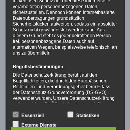
können
können
lückenlosen Schutz der über diese Internetseite
verarbeiteten personenbezogenen Daten
auf
auf
sicherzustellen. Dennoch können Internetbasierte
36,90
€
36,90
€
der
der
Datenübertragungen grundsätzlich
Produktseite
Produkts
Sicherheitslücken aufweisen, sodass ein absoluter
gewählt
gewählt
Schutz nicht gewährleistet werden kann. Aus
Zurücksetzen
diesem Grund steht es jeder betroffenen Person
werden
werden
frei, personenbezogene Daten auch auf
alternativen Wegen, beispielsweise telefonisch, an
uns zu übermitteln.
Dieses
Dieses
Begriffsbestimmungen
Produkt
Produkt
Die Datenschutzerklärung beruht auf den
weist
weist
Begrifflichkeiten, die durch den Europäischen
mehrere
mehrere
Richtlinien- und Verordnungsgeber beim Erlass
Varianten
Variante
der Datenschutz-Grundverordnung (DS-GVO)
auf.
auf.
verwendet wurden. Unsere Datenschutzerklärung
soll sowohl für die Öffentlichkeit als auch für
Die
Die
Handykette JUST MIX
Handykette JUST MIX
unsere Kunden und Geschäftspartner einfach
Optionen
Optione
PETROL & FLOWER inkl.
PETROL & NEON inkl.
lesbar und verständlich sein. Um dies zu
Essenziell
Statistiken
DUO Case
DUO Case
können
können
gewährleisten, möchten wir vorab die verwendeten
Externe Dienste
auf
auf
Begrifflichkeiten erläutern.