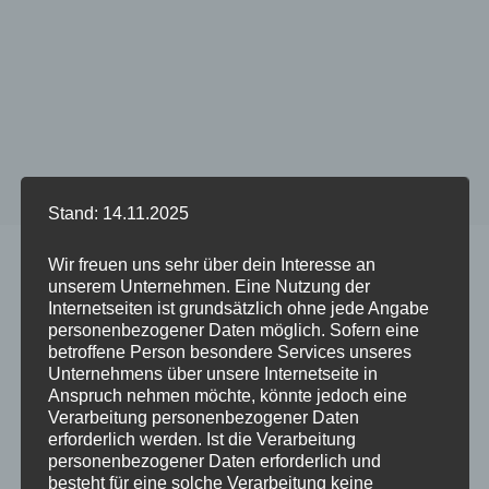
Stand: 14.11.2025
Start
/
Produkt DUO Case PETROL - Phone Model
/
iPhone
Wir freuen uns sehr über dein Interesse an
12/12 Pro (ausverkauft)
unserem Unternehmen. Eine Nutzung der
Internetseiten ist grundsätzlich ohne jede Angabe
personenbezogener Daten möglich. Sofern eine
betroffene Person besondere Services unseres
Dieses
Dieses
Unternehmens über unsere Internetseite in
Anspruch nehmen möchte, könnte jedoch eine
Produkt
Produkt
Verarbeitung personenbezogener Daten
weist
weist
erforderlich werden. Ist die Verarbeitung
mehrere
mehrere
personenbezogener Daten erforderlich und
Varianten
Variante
besteht für eine solche Verarbeitung keine