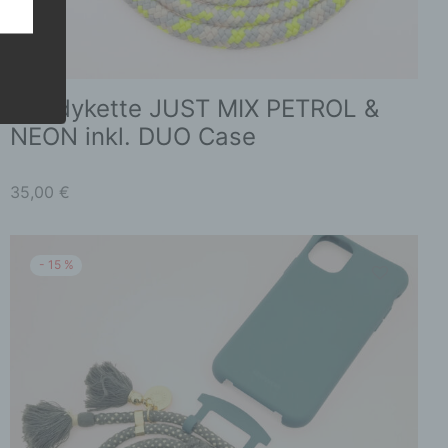
auf
der
ite
Produktsei
gewählt
Handykette JUST MIX PETROL &
werden
NEON inkl. DUO Case
gener
wendet
35,00
€
che
eben,
el
-
15
%
n
Dieses
en
Produkt
ichen
weist
mehrere
die