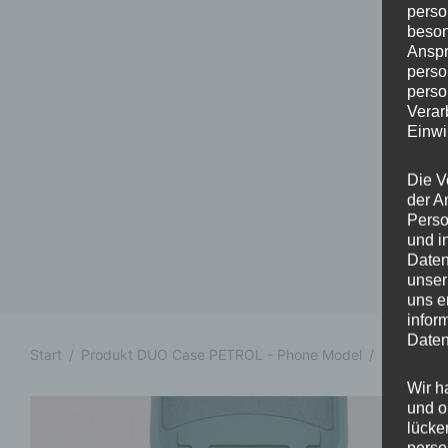
perso
beson
Anspr
perso
perso
Verar
Einwi
Die V
der A
Perso
und i
Daten
unser
uns e
infor
Daten
Start
/
Produkt DUO Case PETROL - Phone Model
/
Galaxy S
Wir h
und o
lücke
perso