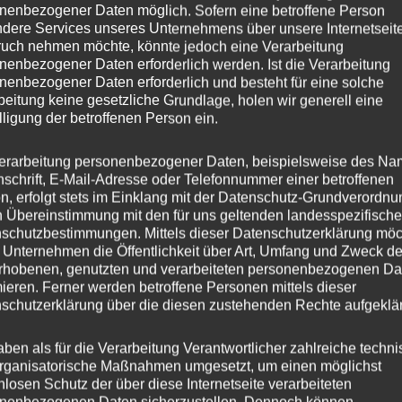
nenbezogener Daten möglich. Sofern eine betroffene Person
dere Services unseres Unternehmens über unsere Internetseite
uch nehmen möchte, könnte jedoch eine Verarbeitung
nenbezogener Daten erforderlich werden. Ist die Verarbeitung
nenbezogener Daten erforderlich und besteht für eine solche
beitung keine gesetzliche Grundlage, holen wir generell eine
lligung der betroffenen Person ein.
erarbeitung personenbezogener Daten, beispielsweise des Na
nschrift, E-Mail-Adresse oder Telefonnummer einer betroffenen
n, erfolgt stets im Einklang mit der Datenschutz-Grundverordnu
n Übereinstimmung mit den für uns geltenden landesspezifisch
schutzbestimmungen. Mittels dieser Datenschutzerklärung mö
 Unternehmen die Öffentlichkeit über Art, Umfang und Zweck de
rhobenen, genutzten und verarbeiteten personenbezogenen Da
mieren. Ferner werden betroffene Personen mittels dieser
schutzerklärung über die diesen zustehenden Rechte aufgeklär
20+
aben als für die Verarbeitung Verantwortlicher zahlreiche techn
rganisatorische Maßnahmen umgesetzt, um einen möglichst
nlosen Schutz der über diese Internetseite verarbeiteten
nenbezogenen Daten sicherzustellen. Dennoch können