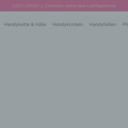
JUICY LOOKS
Entdecke deine neue Lieblingskombi
🍊
Handykette & Hülle
Handykordeln
Handyhüllen
Ph