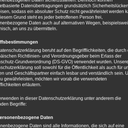
netbasierte Datenübertragungen grundsätzlich Sicherheitslücke
isen, sodass ein absoluter Schutz nicht gewährleistet werden k
iesem Grund steht es jeder betroffenen Person frei,
Dieses
nenbezogene Daten auch auf alternativen Wegen, beispielswe
Produkt
onisch, an uns zu übermitteln.
weist
mehrere
iffsbestimmungen
n
Varianten
atenschutzerklärung beruht auf den Begrifflichkeiten, die durch
auf.
äischen Richtlinien- und Verordnungsgeber beim Erlass der
schutz-Grundverordnung (DS-GVO) verwendet wurden. Unser
Die
schutzerklärung soll sowohl für die Öffentlichkeit als auch für u
n
Optionen
n und Geschäftspartner einfach lesbar und verständlich sein.
können
zu gewährleisten, möchten wir vorab die verwendeten
auf
flichkeiten erläutern.
der
erwenden in dieser Datenschutzerklärung unter anderem die
eite
Produktse
nden Begriffe:
gewählt
Handykette JUST PETROL inkl.
werden
DUO Case
ersonenbezogene Daten
nenbezogene Daten sind alle Informationen, die sich auf eine