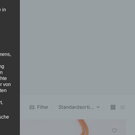
 in
mens,
ng
en
chte
r von
ten
t.
Filter
ische