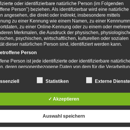
ifizierte oder identifizierbare natürliche Person (im Folgenden
35,00
€
ffene Person") beziehen. Als identifizierbar wird eine natürliche
n angesehen, die direkt oder indirekt, insbesondere mittels
nung zu einer Kennung wie einem Namen, zu einer Kennnumm
ortdaten, zu einer Online-Kennung oder zu einem oder mehrer
deren Merkmalen, die Ausdruck der physischen, physiologisch
ischen, psychischen, wirtschaftlichen, kulturellen oder sozialen
tät dieser natürlichen Person sind, identifiziert werden kann.
etroffene Person
fene Person ist jede identifizierte oder identifizierbare natürlich
n, deren personenbezogene Daten von dem für die Verarbeitu
Dieses
twortlichen verarbeitet werden.
Produkt
erarbeitung
ssenziell
Statistiken
Externe Dienst
weist
beitung ist jeder mit oder ohne Hilfe automatisierter Verfahren
mehrere
führte Vorgang oder jede solche Vorgangsreihe im Zusammen
✓ Akzeptieren
n
Varianten
ersonenbezogenen Daten wie das Erheben, das Erfassen, die
auf.
isation, das Ordnen, die Speicherung, die Anpassung oder
derung, das Auslesen, das Abfragen, die Verwendung, die
Die
Auswahl speichern
legung durch Übermittlung, Verbreitung oder eine andere Form 
n
Optionen
tstellung, den Abgleich oder die Verknüpfung, die Einschränkun
können
en oder die Vernichtung.