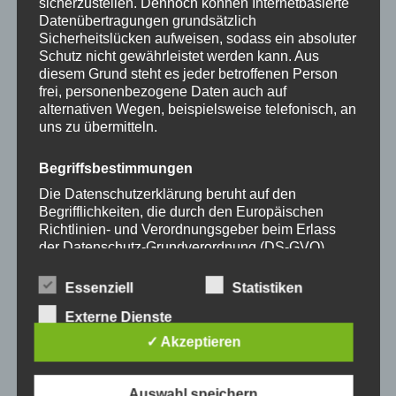
sicherzustellen. Dennoch können Internetbasierte
35,00
€
35,00
€
der
der
Datenübertragungen grundsätzlich
Produktseite
Produkts
Sicherheitslücken aufweisen, sodass ein absoluter
Schutz nicht gewährleistet werden kann. Aus
gewählt
gewählt
diesem Grund steht es jeder betroffenen Person
werden
werden
frei, personenbezogene Daten auch auf
alternativen Wegen, beispielsweise telefonisch, an
Dieses
Dieses
uns zu übermitteln.
Produkt
Produkt
weist
weist
Begriffsbestimmungen
mehrere
mehrere
Die Datenschutzerklärung beruht auf den
Varianten
Variante
Begrifflichkeiten, die durch den Europäischen
auf.
auf.
Richtlinien- und Verordnungsgeber beim Erlass
Die
Die
der Datenschutz-Grundverordnung (DS-GVO)
Handykette JUST MIX
Handykette JUST MIX
verwendet wurden. Unsere Datenschutzerklärung
Optionen
Optione
GREY & NEON inkl. DUO
GREY & PEARLY inkl.
soll sowohl für die Öffentlichkeit als auch für
Case
DUO Case
können
können
Essenziell
Statistiken
unsere Kunden und Geschäftspartner einfach
auf
auf
Externe Dienste
lesbar und verständlich sein. Um dies zu
35,00
€
35,00
€
der
der
gewährleisten, möchten wir vorab die verwendeten
✓ Akzeptieren
Begrifflichkeiten erläutern.
Produktseite
Produkts
gewählt
gewählt
-
15
%
-
15
%
Auswahl speichern
Wir verwenden in dieser Datenschutzerklärung