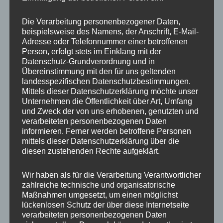
Die
Die
Handykette Just Mix
Handykette JUST GREY
Optionen
Optione
GREY & NEON Snap inkl.
inkl. DUO Case
Die Verarbeitung personenbezogener Daten,
DUO Case
können
können
beispielsweise des Namens, der Anschrift, E-Mail-
Adresse oder Telefonnummer einer betroffenen
auf
auf
35,00
€
Person, erfolgt stets im Einklang mit der
36,90
€
der
der
Datenschutz-Grundverordnung und in
Produktseite
Produkts
Übereinstimmung mit den für uns geltenden
gewählt
gewählt
landesspezifischen Datenschutzbestimmungen.
Mittels dieser Datenschutzerklärung möchte unser
werden
werden
Unternehmen die Öffentlichkeit über Art, Umfang
Dieses
Dieses
und Zweck der von uns erhobenen, genutzten und
Produkt
Produkt
verarbeiteten personenbezogenen Daten
informieren. Ferner werden betroffene Personen
weist
weist
mittels dieser Datenschutzerklärung über die
mehrere
mehrere
diesen zustehenden Rechte aufgeklärt.
Varianten
Variante
auf.
auf.
Wir haben als für die Verarbeitung Verantwortlicher
Die
Die
zahlreiche technische und organisatorische
Handykette JUST MIX
Handykette JUST MIX
Optionen
Optione
Maßnahmen umgesetzt, um einen möglichst
GREY & COOKIE inkl.
GREY & FLOWER inkl.
lückenlosen Schutz der über diese Internetseite
DUO Case
DUO Case
können
können
verarbeiteten personenbezogenen Daten
auf
auf