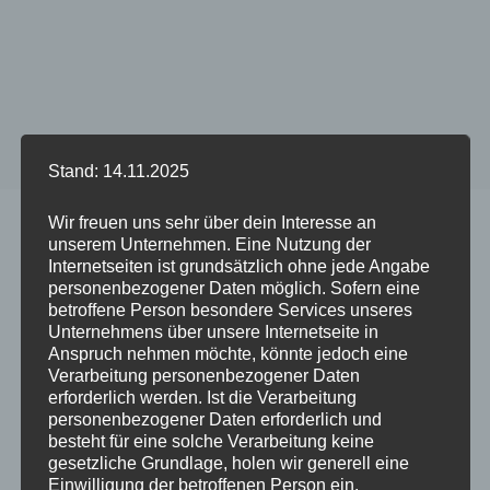
Stand: 14.11.2025
Start
/
Produkt DUO Case GREY - Phone Model
/
iPhone
Wir freuen uns sehr über dein Interesse an
X/XS
unserem Unternehmen. Eine Nutzung der
Internetseiten ist grundsätzlich ohne jede Angabe
personenbezogener Daten möglich. Sofern eine
betroffene Person besondere Services unseres
Unternehmens über unsere Internetseite in
Dieses
Dieses
Anspruch nehmen möchte, könnte jedoch eine
Produkt
Produkt
Verarbeitung personenbezogener Daten
weist
weist
erforderlich werden. Ist die Verarbeitung
mehrere
mehrere
personenbezogener Daten erforderlich und
besteht für eine solche Verarbeitung keine
Varianten
Variante
gesetzliche Grundlage, holen wir generell eine
auf.
auf.
Einwilligung der betroffenen Person ein.