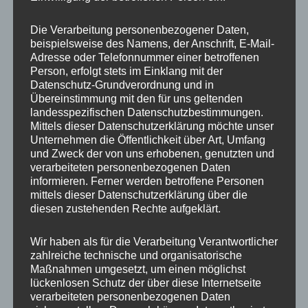
Die
Die
Handykette Just Mix
Handykette JUST GREY
Optionen
Optione
GREY & NEON Snap inkl.
inkl. DUO Case
Die Verarbeitung personenbezogener Daten,
DUO Case
können
können
beispielsweise des Namens, der Anschrift, E-Mail-
Adresse oder Telefonnummer einer betroffenen
auf
auf
35,00
€
Person, erfolgt stets im Einklang mit der
36,90
€
der
der
Datenschutz-Grundverordnung und in
Produktseite
Produkts
Übereinstimmung mit den für uns geltenden
gewählt
gewählt
landesspezifischen Datenschutzbestimmungen.
Mittels dieser Datenschutzerklärung möchte unser
werden
werden
Unternehmen die Öffentlichkeit über Art, Umfang
Dieses
Dieses
und Zweck der von uns erhobenen, genutzten und
Produkt
Produkt
verarbeiteten personenbezogenen Daten
informieren. Ferner werden betroffene Personen
weist
weist
mittels dieser Datenschutzerklärung über die
mehrere
mehrere
diesen zustehenden Rechte aufgeklärt.
Varianten
Variante
auf.
auf.
Wir haben als für die Verarbeitung Verantwortlicher
Die
Die
zahlreiche technische und organisatorische
Handykette JUST MIX
Handykette JUST MIX
Optionen
Optione
Maßnahmen umgesetzt, um einen möglichst
GREY & COOKIE inkl.
GREY & FLOWER inkl.
lückenlosen Schutz der über diese Internetseite
DUO Case
DUO Case
können
können
verarbeiteten personenbezogenen Daten
auf
auf