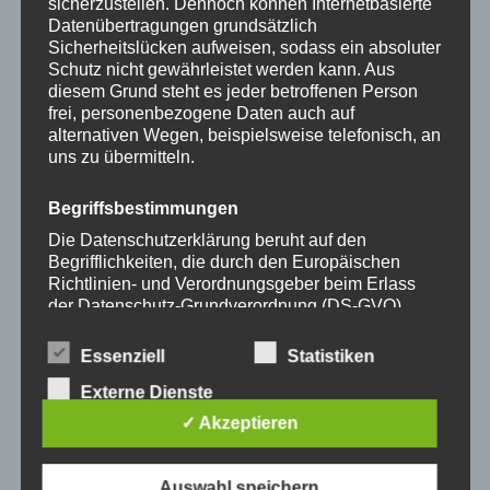
sicherzustellen. Dennoch können Internetbasierte
35,00
€
35,00
€
der
der
Datenübertragungen grundsätzlich
Produktseite
Produkts
Sicherheitslücken aufweisen, sodass ein absoluter
Schutz nicht gewährleistet werden kann. Aus
gewählt
gewählt
diesem Grund steht es jeder betroffenen Person
werden
werden
frei, personenbezogene Daten auch auf
alternativen Wegen, beispielsweise telefonisch, an
Dieses
Dieses
uns zu übermitteln.
Produkt
Produkt
weist
weist
Begriffsbestimmungen
mehrere
mehrere
Die Datenschutzerklärung beruht auf den
Varianten
Variante
Begrifflichkeiten, die durch den Europäischen
auf.
auf.
Richtlinien- und Verordnungsgeber beim Erlass
Die
Die
der Datenschutz-Grundverordnung (DS-GVO)
Handykette JUST MIX
Handykette JUST MIX
verwendet wurden. Unsere Datenschutzerklärung
Optionen
Optione
GREY & NEON inkl. DUO
GREY & PEARLY inkl.
soll sowohl für die Öffentlichkeit als auch für
Case
DUO Case
können
können
Essenziell
Statistiken
unsere Kunden und Geschäftspartner einfach
auf
auf
Externe Dienste
lesbar und verständlich sein. Um dies zu
35,00
€
35,00
€
der
der
gewährleisten, möchten wir vorab die verwendeten
✓ Akzeptieren
Begrifflichkeiten erläutern.
Produktseite
Produkts
gewählt
gewählt
-
15
%
-
15
%
Auswahl speichern
Wir verwenden in dieser Datenschutzerklärung