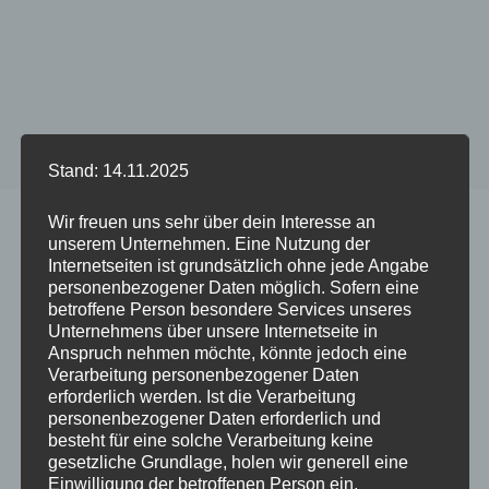
Stand: 14.11.2025
Start
/
Produkt DUO Case GREY - Phone Model
/
iPhone 7
Wir freuen uns sehr über dein Interesse an
Plus/8 Plus
unserem Unternehmen. Eine Nutzung der
Internetseiten ist grundsätzlich ohne jede Angabe
personenbezogener Daten möglich. Sofern eine
betroffene Person besondere Services unseres
Unternehmens über unsere Internetseite in
Dieses
Dieses
Anspruch nehmen möchte, könnte jedoch eine
Produkt
Produkt
Verarbeitung personenbezogener Daten
weist
weist
erforderlich werden. Ist die Verarbeitung
mehrere
mehrere
personenbezogener Daten erforderlich und
besteht für eine solche Verarbeitung keine
Varianten
Variante
gesetzliche Grundlage, holen wir generell eine
auf.
auf.
Einwilligung der betroffenen Person ein.