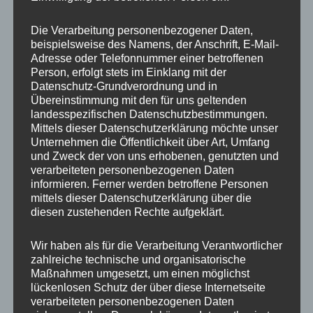
Die
Die
Handykette Just Mix
Handykette JUST GREY
Optionen
Optione
GREY & NEON Snap inkl.
inkl. DUO Case
Die Verarbeitung personenbezogener Daten,
DUO Case
können
können
beispielsweise des Namens, der Anschrift, E-Mail-
Adresse oder Telefonnummer einer betroffenen
auf
auf
35,00
€
Person, erfolgt stets im Einklang mit der
36,90
€
der
der
Datenschutz-Grundverordnung und in
Produktseite
Produkts
Übereinstimmung mit den für uns geltenden
gewählt
gewählt
landesspezifischen Datenschutzbestimmungen.
Mittels dieser Datenschutzerklärung möchte unser
werden
werden
Unternehmen die Öffentlichkeit über Art, Umfang
Dieses
Dieses
und Zweck der von uns erhobenen, genutzten und
Produkt
Produkt
verarbeiteten personenbezogenen Daten
informieren. Ferner werden betroffene Personen
weist
weist
mittels dieser Datenschutzerklärung über die
mehrere
mehrere
diesen zustehenden Rechte aufgeklärt.
Varianten
Variante
auf.
auf.
Wir haben als für die Verarbeitung Verantwortlicher
Die
Die
zahlreiche technische und organisatorische
Handykette JUST MIX
Handykette JUST MIX
Optionen
Optione
Maßnahmen umgesetzt, um einen möglichst
GREY & COOKIE inkl.
GREY & FLOWER inkl.
lückenlosen Schutz der über diese Internetseite
DUO Case
DUO Case
können
können
verarbeiteten personenbezogenen Daten
auf
auf