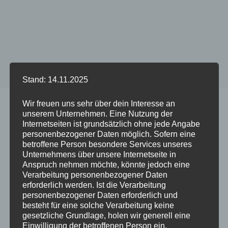
Stand: 14.11.2025
Start
/
Produkt DUO Case GREY - Phone Model
/
iPhone 14
Wir freuen uns sehr über dein Interesse an
Pro
unserem Unternehmen. Eine Nutzung der
Internetseiten ist grundsätzlich ohne jede Angabe
personenbezogener Daten möglich. Sofern eine
betroffene Person besondere Services unseres
Unternehmens über unsere Internetseite in
Dieses
Dieses
Anspruch nehmen möchte, könnte jedoch eine
Produkt
Produkt
Verarbeitung personenbezogener Daten
weist
weist
erforderlich werden. Ist die Verarbeitung
mehrere
mehrere
personenbezogener Daten erforderlich und
besteht für eine solche Verarbeitung keine
Varianten
Variante
gesetzliche Grundlage, holen wir generell eine
auf.
auf.
Einwilligung der betroffenen Person ein.