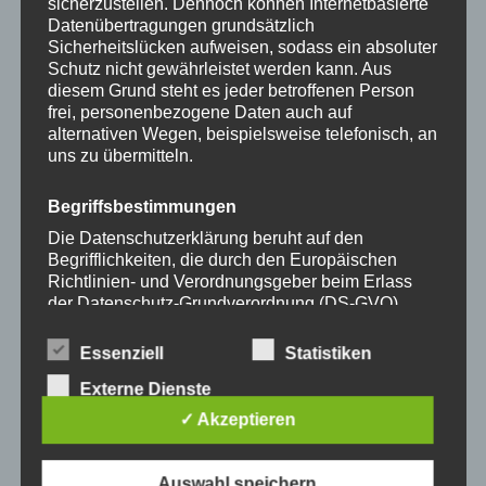
sicherzustellen. Dennoch können Internetbasierte
35,00
€
35,00
€
der
der
Datenübertragungen grundsätzlich
Produktseite
Produkts
Sicherheitslücken aufweisen, sodass ein absoluter
Schutz nicht gewährleistet werden kann. Aus
gewählt
gewählt
diesem Grund steht es jeder betroffenen Person
werden
werden
frei, personenbezogene Daten auch auf
alternativen Wegen, beispielsweise telefonisch, an
Dieses
Dieses
uns zu übermitteln.
Produkt
Produkt
weist
weist
Begriffsbestimmungen
mehrere
mehrere
Die Datenschutzerklärung beruht auf den
Varianten
Variante
Begrifflichkeiten, die durch den Europäischen
auf.
auf.
Richtlinien- und Verordnungsgeber beim Erlass
Die
Die
der Datenschutz-Grundverordnung (DS-GVO)
Handykette JUST MIX
Handykette JUST MIX
verwendet wurden. Unsere Datenschutzerklärung
Optionen
Optione
GREY & NEON inkl. DUO
GREY & PEARLY inkl.
soll sowohl für die Öffentlichkeit als auch für
Case
DUO Case
können
können
Essenziell
Statistiken
unsere Kunden und Geschäftspartner einfach
auf
auf
Externe Dienste
lesbar und verständlich sein. Um dies zu
35,00
€
35,00
€
der
der
gewährleisten, möchten wir vorab die verwendeten
✓ Akzeptieren
Begrifflichkeiten erläutern.
Produktseite
Produkts
gewählt
gewählt
-
15
%
-
15
%
Auswahl speichern
Wir verwenden in dieser Datenschutzerklärung