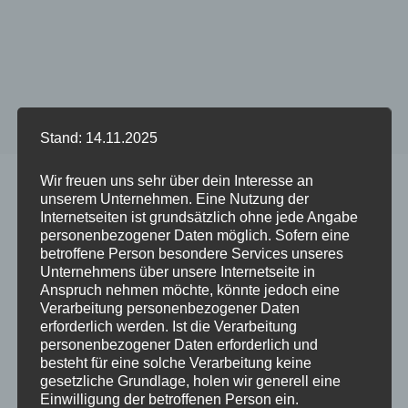
Stand: 14.11.2025
Start
/
Produkt DUO Case GREY - Phone Model
/
Galaxy S22
Wir freuen uns sehr über dein Interesse an
unserem Unternehmen. Eine Nutzung der
Internetseiten ist grundsätzlich ohne jede Angabe
personenbezogener Daten möglich. Sofern eine
betroffene Person besondere Services unseres
Dieses
Dieses
Unternehmens über unsere Internetseite in
Produkt
Produkt
Anspruch nehmen möchte, könnte jedoch eine
Verarbeitung personenbezogener Daten
weist
weist
erforderlich werden. Ist die Verarbeitung
mehrere
mehrere
personenbezogener Daten erforderlich und
Varianten
Variante
besteht für eine solche Verarbeitung keine
auf.
auf.
gesetzliche Grundlage, holen wir generell eine
Einwilligung der betroffenen Person ein.
Die
Die
Handykette Just Mix
Handykette JUST GREY