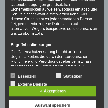
der
der
Datenübertragungen grundsätzlich
Produktseite
Produkts
Sicherheitslücken aufweisen, sodass ein absoluter
gewählt
gewählt
Schutz nicht gewährleistet werden kann. Aus
werden
werden
diesem Grund steht es jeder betroffenen Person
frei, personenbezogene Daten auch auf
Dieses
Dieses
alternativen Wegen, beispielsweise telefonisch, an
Produkt
Produkt
uns zu übermitteln.
weist
weist
mehrere
mehrere
Begriffsbestimmungen
Varianten
Variante
Die Datenschutzerklärung beruht auf den
auf.
auf.
Begrifflichkeiten, die durch den Europäischen
Richtlinien- und Verordnungsgeber beim Erlass
Die
Die
Handykette JUST MIX
Handykette JUST MIX
der Datenschutz-Grundverordnung (DS-GVO)
Optionen
Optione
GREY & NEON inkl. DUO
GREY & PEARLY inkl.
verwendet wurden. Unsere Datenschutzerklärung
Case
DUO Case
können
können
soll sowohl für die Öffentlichkeit als auch für
Essenziell
Statistiken
auf
auf
unsere Kunden und Geschäftspartner einfach
Externe Dienste
35,00
€
35,00
€
lesbar und verständlich sein. Um dies zu
der
der
gewährleisten, möchten wir vorab die verwendeten
✓ Akzeptieren
Produktseite
Produkts
Begrifflichkeiten erläutern.
gewählt
gewählt
-
15
%
-
15
%
werden
werden
Auswahl speichern
Wir verwenden in dieser Datenschutzerklärung