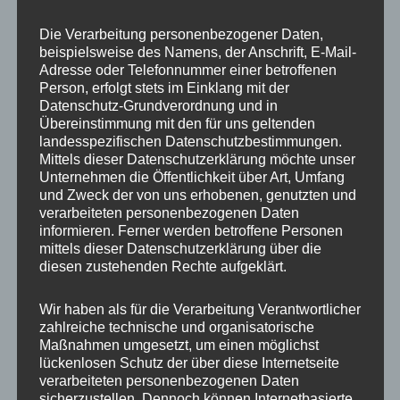
Optionen
Optione
GREY & NEON Snap inkl.
inkl. DUO Case
DUO Case
Die Verarbeitung personenbezogener Daten,
können
können
beispielsweise des Namens, der Anschrift, E-Mail-
auf
auf
35,00
€
Adresse oder Telefonnummer einer betroffenen
36,90
€
der
der
Person, erfolgt stets im Einklang mit der
Produktseite
Produkts
Datenschutz-Grundverordnung und in
Übereinstimmung mit den für uns geltenden
gewählt
gewählt
landesspezifischen Datenschutzbestimmungen.
werden
werden
Mittels dieser Datenschutzerklärung möchte unser
Dieses
Dieses
Unternehmen die Öffentlichkeit über Art, Umfang
und Zweck der von uns erhobenen, genutzten und
Produkt
Produkt
verarbeiteten personenbezogenen Daten
weist
weist
informieren. Ferner werden betroffene Personen
mehrere
mehrere
mittels dieser Datenschutzerklärung über die
Varianten
Variante
diesen zustehenden Rechte aufgeklärt.
auf.
auf.
Wir haben als für die Verarbeitung Verantwortlicher
Die
Die
Handykette JUST MIX
Handykette JUST MIX
zahlreiche technische und organisatorische
Optionen
Optione
GREY & COOKIE inkl.
GREY & FLOWER inkl.
Maßnahmen umgesetzt, um einen möglichst
DUO Case
DUO Case
können
können
lückenlosen Schutz der über diese Internetseite
auf
auf
verarbeiteten personenbezogenen Daten
35,00
€
35,00
€
sicherzustellen. Dennoch können Internetbasierte