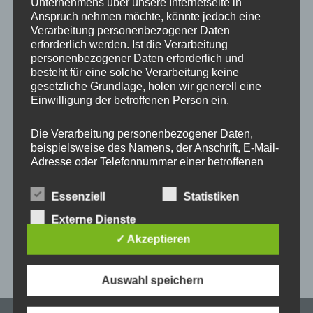
Unternehmens über unsere Internetseite in
Start
/
Produkt DUO Case GREENERY - Phone Model
/
iPhone XR
Anspruch nehmen möchte, könnte jedoch eine
Verarbeitung personenbezogener Daten
erforderlich werden. Ist die Verarbeitung
personenbezogener Daten erforderlich und
besteht für eine solche Verarbeitung keine
Dieses
Dieses
gesetzliche Grundlage, holen wir generell eine
Produkt
Produkt
Einwilligung der betroffenen Person ein.
weist
weist
mehrere
mehrere
Die Verarbeitung personenbezogener Daten,
beispielsweise des Namens, der Anschrift, E-Mail-
Varianten
Variante
Adresse oder Telefonnummer einer betroffenen
auf.
auf.
Person, erfolgt stets im Einklang mit der
Die
Die
DUO Case GREENERY für
DUO Case GREENERY
Datenschutz-Grundverordnung und in
Essenziell
Statistiken
Optionen
Optione
2in1 Handykette
inkl. Connector für 2in1
Übereinstimmung mit den für uns geltenden
Handykette
landesspezifischen Datenschutzbestimmungen.
Externe Dienste
können
können
Mittels dieser Datenschutzerklärung möchte unser
auf
auf
22,00
€
✓ Akzeptieren
Unternehmen die Öffentlichkeit über Art, Umfang
24,50
€
der
der
und Zweck der von uns erhobenen, genutzten und
Produktseite
Produkts
verarbeiteten personenbezogenen Daten
Auswahl speichern
informieren. Ferner werden betroffene Personen
gewählt
gewählt
mittels dieser Datenschutzerklärung über die
werden
werden